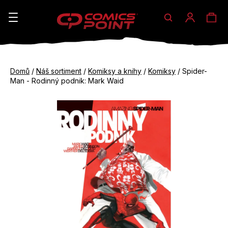
Hledat
Ná
Přihláše
K
o
koš
Zpět
Zpět
š
Domů
/
Náš sortiment
/
Komiksy a knihy
/
Komiksy
/
Spider-
do
do
Man - Rodinný podnik: Mark Waid
í
obchodu
obchodu
C
k
o
p
o
t
ř
e
b