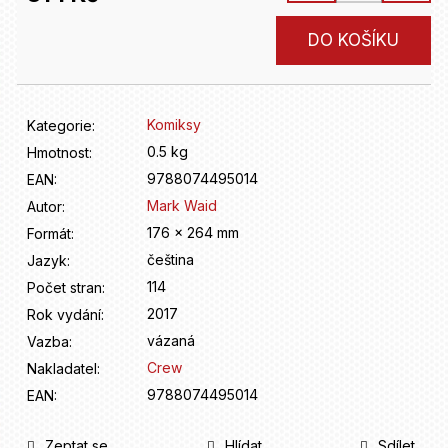
D
o
Měrná
DO KOŠÍKU
p
cena:
o
r
u
Komiksy
Kategorie
:
č
u
0.5 kg
Hmotnost
:
j
9788074495014
EAN
:
e
Mark Waid
Autor
:
m
176 x 264 mm
Formát
:
e
čeština
Jazyk
:
114
Počet stran
:
2017
Rok vydání
:
vázaná
Vazba
:
Crew
Nakladatel
:
9788074495014
EAN
:
Zeptat se
Hlídat
Sdílet