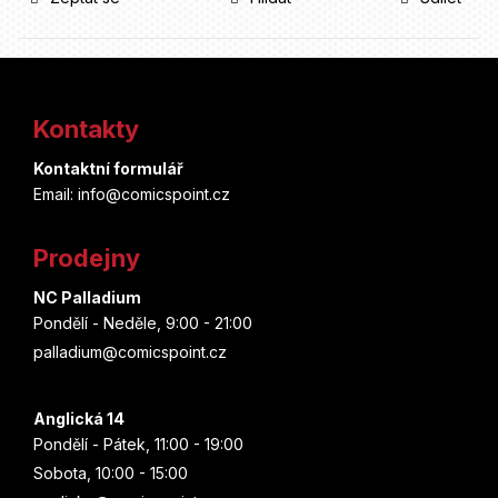
Z
á
Kontakty
p
Kontaktní formulář
a
Email: info@comicspoint.cz
t
Prodejny
í
NC Palladium
Pondělí - Neděle, 9:00 - 21:00
palladium@comicspoint.cz
Anglická 14
Pondělí - Pátek, 11:00 - 19:00
Sobota, 10:00 - 15:00