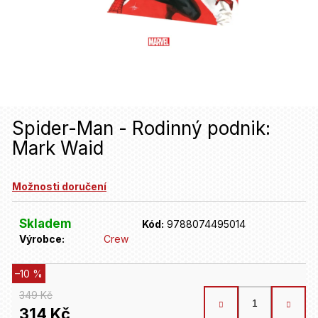
u
j
e
t
e
n
Spider-Man - Rodinný podnik:
Mark Waid
a
j
Možnosti doručení
í
t
Skladem
Kód:
9788074495014
Výrobce:
Crew
?
–10 %
HLEDAT
349 Kč
314 Kč