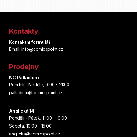
Z
á
Kontakty
p
Kontaktní formulář
a
Email: info@comicspoint.cz
t
Prodejny
í
NC Palladium
Pondělí - Neděle, 9:00 - 21:00
palladium@comicspoint.cz
Anglická 14
Pondělí - Pátek, 11:00 - 19:00
Sobota, 10:00 - 15:00
anglicka@comicspoint.cz