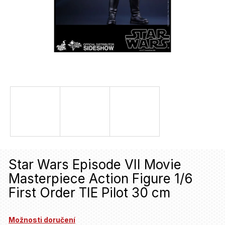
u
j
e
t
e
n
a
j
í
t
Star Wars Episode VII Movie
?
Masterpiece Action Figure 1/6
First Order TIE Pilot 30 cm
HLEDAT
Možnosti doručení