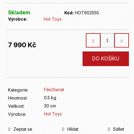
D
o
Skladem
p
Kód:
HOT902555
o
Výrobce:
Hot Toys
r
u
č
7 990 Kč
u
j
Měrná
DO KOŠÍKU
e
cena:
m
e
Film/Seriál
Kategorie
:
0.5 kg
Hmotnost
:
30 cm
Velikost
:
Hot Toys
Výrobce
:
Zeptat se
Hlídat
Sdílet