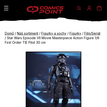
Hledat
Ná
Přihláše
K
o
koš
Zpět
Zpět
š
Domů
/
Náš sortiment
/
Figurky a sochy
/
Figurky
/
Film/Seriál
do
do
/
Star Wars Episode VII Movie Masterpiece Action Figure 1/6
í
obchodu
obchodu
First Order TIE Pilot 30 cm
C
k
o
p
o
t
ř
e
b