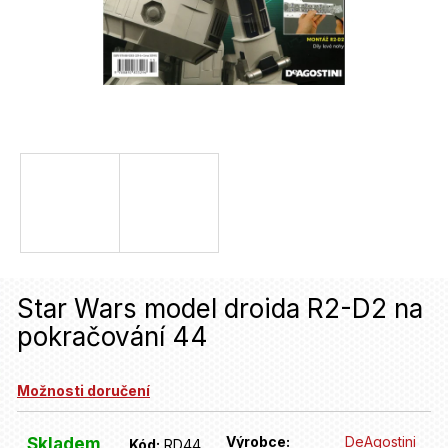
u
j
e
t
e
n
a
j
í
Star Wars model droida R2-D2 na
t
pokračování 44
?
Možnosti doručení
HLEDAT
Výrobce:
DeAgostini
Skladem
Kód:
RD44