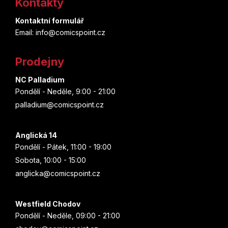
Kontakty
p
Kontaktní formulář
a
Email: info@comicspoint.cz
t
Prodejny
í
NC Palladium
Pondělí - Neděle, 9:00 - 21:00
palladium@comicspoint.cz
Anglická 14
Pondělí - Pátek, 11:00 - 19:00
Sobota, 10:00 - 15:00
anglicka@comicspoint.cz
Westfield Chodov
Pondělí - Neděle, 09:00 - 21:00