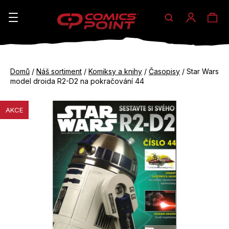
Hledat
Ná
Přihláše
K
o
koš
Zpět
Zpět
š
Domů
/
Náš sortiment
/
Komiksy a knihy
/
Časopisy
/
Star Wars
do
do
model droida R2-D2 na pokračování 44
í
obchodu
obchodu
C
k
AKCE
o
p
o
t
ř
e
b