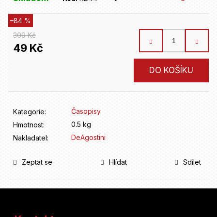
D
o
p
–84 %
o
309 Kč
r
49 Kč
u
č
Měrná
DO KOŠÍKU
u
cena:
j
e
m
Časopisy
Kategorie
:
e
0.5 kg
Hmotnost
:
DeAgostini
Nakladatel
:
Zeptat se
Hlídat
Sdílet
Z
á