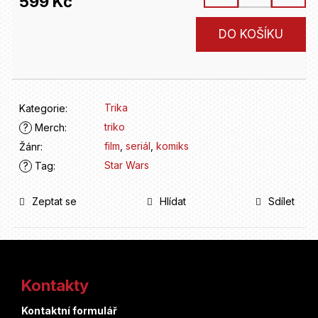
D
599 Kč
o
Měrná
p
DO KOŠÍKU
cena:
o
r
u
č
u
Trika
Kategorie
:
j
triko
?
Merch
:
e
film
,
seriál
,
komiks
Žánr
:
m
Star Wars
?
Tag
:
e
Zeptat se
Hlídat
Sdílet
Z
á
Kontakty
p
Kontaktní formulář