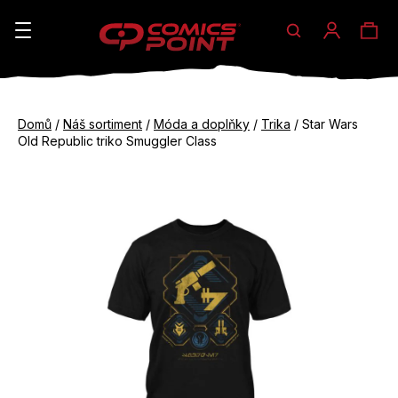
Hledat
Ná
Přihláše
K
o
koš
Zpět
Zpět
š
Domů
/
Náš sortiment
/
Móda a doplňky
/
Trika
/
Star Wars
do
do
Old Republic triko Smuggler Class
í
obchodu
obchodu
C
k
o
p
o
t
ř
e
b