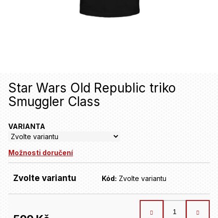
u
j
e
t
e
n
Star Wars Old Republic triko
Smuggler Class
a
j
VARIANTA
í
t
Možnosti doručení
?
Zvolte variantu
Kód:
Zvolte variantu
HLEDAT