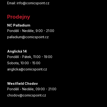
a
Email: info@comicspoint.cz
t
Prodejny
í
NC Palladium
Pondělí - Neděle, 9:00 - 21:00
palladium@comicspoint.cz
Anglická 14
Pondělí - Pátek, 11:00 - 19:00
Sobota, 10:00 - 15:00
anglicka@comicspoint.cz
Westfield Chodov
Pondělí - Neděle, 09:00 - 21:00
chodov@comicspoint.cz