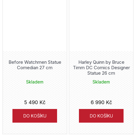
Red Riding Hood
Snow White
Star Wars
Vetřelec
Before Watchmen Statue
Harley Quinn by Bruce
Watchmen
Comedian 27 cm
Timm DC Comics Designer
Statue 26 cm
Yoda
Skladem
Skladem
5 490 Kč
6 990 Kč
DO KOŠÍKU
DO KOŠÍKU