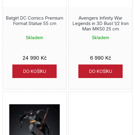
Court of the Dead
o
Cyborg
d
Batgirl DC Comics Premium
Avengers Infinity War
Format Statue 55 cm
Legends in 3D Bust 1/2 Iron
u
Man MK50 25 cm
Daredevil
k
Skladem
Skladem
DC Comics
t
ů
24 990 Kč
6 990 Kč
Deadpool
DO KOŠÍKU
DO KOŠÍKU
Disney
Doctor Strange
Evil Queen
Fantastic Four
Frozen