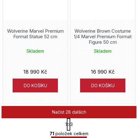
Wolverine Marvel Premium
Wolverine Brown Costume
Format Statue 52 cm
1/4 Marvel Premium Format
Figure 50 cm
Skladem
Skladem
18 990 Kč
16 990 Kč
DO KOŠÍKU
DO KOŠÍKU
Načíst 28 dalších
S
1
3
t
O
r
71
položek celkem
v