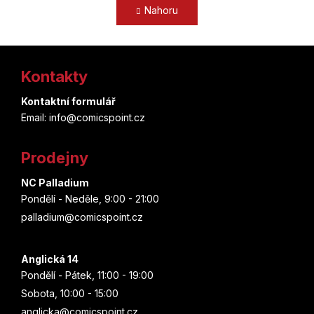
á
Nahoru
l
n
k
á
o
d
Z
v
a
á
Kontakty
c
á
n
í
í
p
Kontaktní formulář
p
Email: info@comicspoint.cz
r
a
v
t
k
Prodejny
y
í
v
NC Palladium
ý
Pondělí - Neděle, 9:00 - 21:00
p
palladium@comicspoint.cz
i
s
u
Anglická 14
Pondělí - Pátek, 11:00 - 19:00
Sobota, 10:00 - 15:00
anglicka@comicspoint.cz