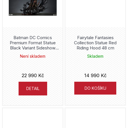
Green Arrow
Harley Quinn
Harry Potter
Batman DC Comics
Fairytale Fantasies
Premium Format Statue
Collection Statue Red
Black Variant Sideshow
Riding Hood 48 cm
Hogwarts
Exclusive 68 cm
Není skladem
Skladem
Iron Man
22 990 Kč
14 990 Kč
Justice League
DO KOŠÍKU
DETAIL
Lord of the Rings
Marvel
Penguin