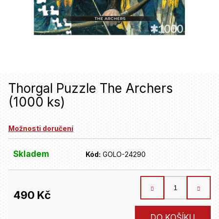
u
j
e
t
e
n
Thorgal Puzzle The Archers
(1000 ks)
a
j
Možnosti doručení
í
t
Skladem
Kód:
GOLO-24290
?
490 Kč
HLEDAT
Měrná
DO KOŠÍKU