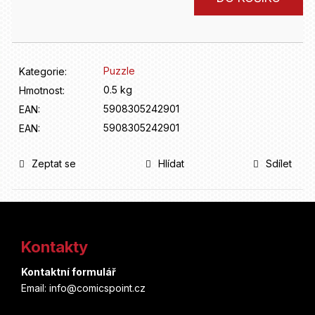
D
cena:
o
p
o
r
Puzzle
Kategorie
:
u
0.5 kg
Hmotnost
:
č
u
5908305242901
EAN
:
j
5908305242901
EAN
:
e
m
Zeptat se
Hlídat
Sdílet
e
Z
á
Kontakty
p
Kontaktní formulář
a
Email: info@comicspoint.cz
t