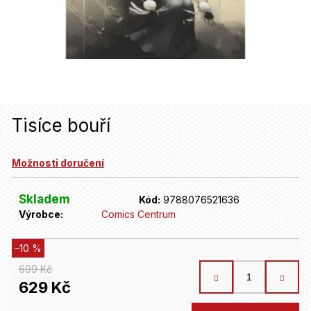
u
j
e
t
e
n
Tisíce bouří
a
Možnosti doručení
j
í
Skladem
Kód:
9788076521636
t
Výrobce:
Comics Centrum
?
–10 %
699 Kč
HLEDAT
629 Kč