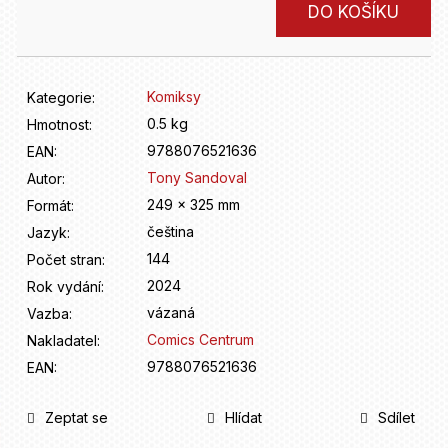
D
Měrná
DO KOŠÍKU
o
cena:
p
o
r
Komiksy
Kategorie
:
u
0.5 kg
Hmotnost
:
č
9788076521636
u
EAN
:
j
Tony Sandoval
Autor
:
e
249 x 325 mm
Formát
:
m
čeština
Jazyk
:
e
144
Počet stran
:
2024
Rok vydání
:
vázaná
Vazba
:
Comics Centrum
Nakladatel
:
9788076521636
EAN
:
Zeptat se
Hlídat
Sdílet