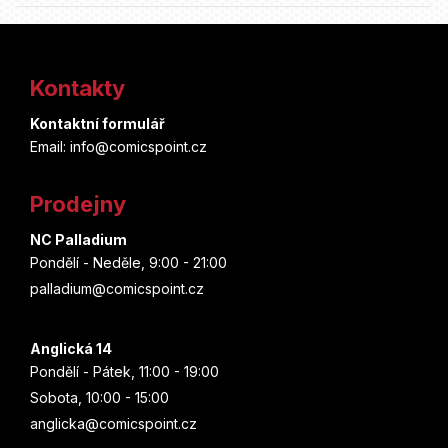
Z
á
Kontakty
p
Kontaktní formulář
a
Email: info@comicspoint.cz
t
Prodejny
í
NC Palladium
Pondělí - Neděle, 9:00 - 21:00
palladium@comicspoint.cz
Anglická 14
Pondělí - Pátek, 11:00 - 19:00
Sobota, 10:00 - 15:00
anglicka@comicspoint.cz