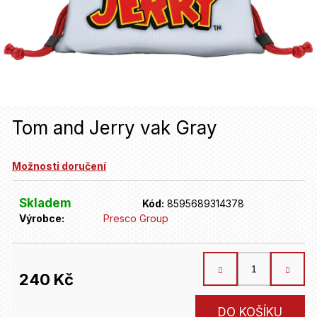
u
j
e
t
e
n
Tom and Jerry vak Gray
a
Možnosti doručení
j
í
Skladem
Kód:
8595689314378
t
Výrobce:
Presco Group
?
240 Kč
HLEDAT
Měrná
DO KOŠÍKU