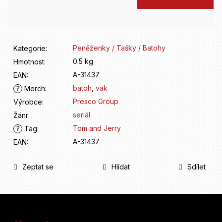
D
cena:
o
p
o
r
Peněženky / Tašky / Batohy
Kategorie
:
u
0.5 kg
Hmotnost
:
č
A-31437
u
EAN
:
j
batoh
,
vak
?
Merch
:
e
Presco Group
Výrobce
:
m
seriál
Žánr
:
e
Tom and Jerry
?
Tag
:
A-31437
EAN
:
Zeptat se
Hlídat
Sdílet
Z
á