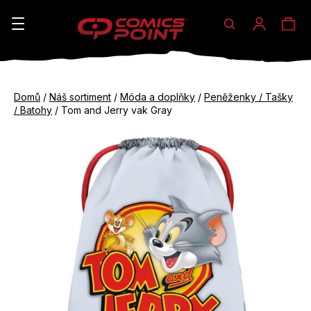
Hledat
Ná
Přihláše
K
o
koš
Zpět
Zpět
š
Domů
/
Náš sortiment
/
Móda a doplňky
/
Peněženky / Tašky
do
do
/ Batohy
/
Tom and Jerry vak Gray
í
obchodu
obchodu
C
k
o
p
o
t
ř
e
b