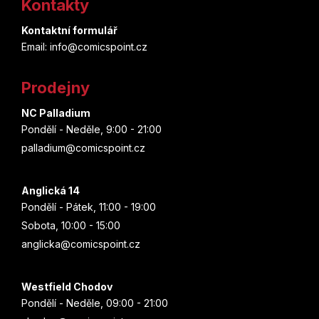
Kontakty
p
Kontaktní formulář
a
Email: info@comicspoint.cz
t
Prodejny
í
NC Palladium
Pondělí - Neděle, 9:00 - 21:00
palladium@comicspoint.cz
Anglická 14
Pondělí - Pátek, 11:00 - 19:00
Sobota, 10:00 - 15:00
anglicka@comicspoint.cz
Westfield Chodov
Pondělí - Neděle, 09:00 - 21:00