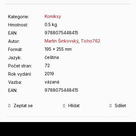
D
o
p
Komiksy
Kategorie
:
o
0.5 kg
Hmotnost
:
r
u
9788075448415
EAN
:
č
Martin Šinkovský
,
Ticho762
Autor
:
u
195 x 255 mm
Formát
:
j
čeština
Jazyk
:
e
72
Počet stran
:
m
e
2019
Rok vydání
:
vázaná
Vazba
:
9788075448415
EAN
:
Zeptat se
Hlídat
Sdílet
Z