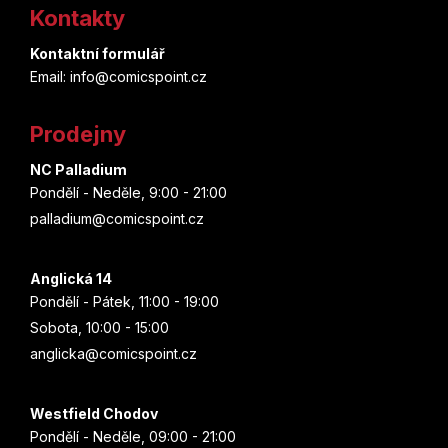
á
Kontakty
p
Kontaktní formulář
a
Email: info@comicspoint.cz
t
Prodejny
í
NC Palladium
Pondělí - Neděle, 9:00 - 21:00
palladium@comicspoint.cz
Anglická 14
Pondělí - Pátek, 11:00 - 19:00
Sobota, 10:00 - 15:00
anglicka@comicspoint.cz
Westfield Chodov
Pondělí - Neděle, 09:00 - 21:00