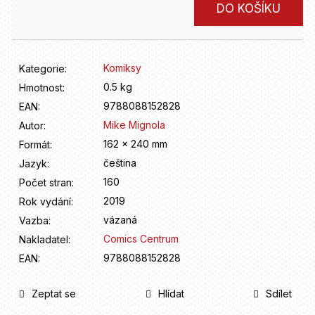
D
Měrná
DO KOŠÍKU
o
cena:
p
o
r
Komiksy
Kategorie
:
u
0.5 kg
Hmotnost
:
č
9788088152828
u
EAN
:
j
Mike Mignola
Autor
:
e
162 x 240 mm
Formát
:
m
čeština
Jazyk
:
e
160
Počet stran
:
2019
Rok vydání
:
vázaná
Vazba
:
Comics Centrum
Nakladatel
:
9788088152828
EAN
:
Zeptat se
Hlídat
Sdílet