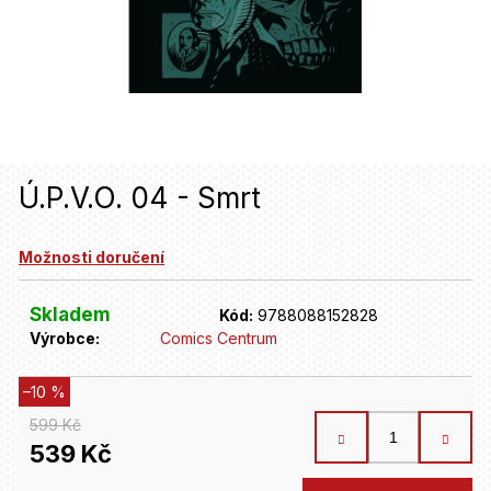
u
j
e
t
e
n
Ú.P.V.O. 04 - Smrt
a
Možnosti doručení
j
í
Skladem
Kód:
9788088152828
t
Výrobce:
Comics Centrum
?
–10 %
599 Kč
HLEDAT
539 Kč