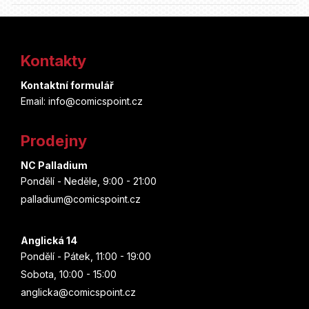
Z
á
Kontakty
p
Kontaktní formulář
a
Email: info@comicspoint.cz
t
Prodejny
í
NC Palladium
Pondělí - Neděle, 9:00 - 21:00
palladium@comicspoint.cz
Anglická 14
Pondělí - Pátek, 11:00 - 19:00
Sobota, 10:00 - 15:00
anglicka@comicspoint.cz