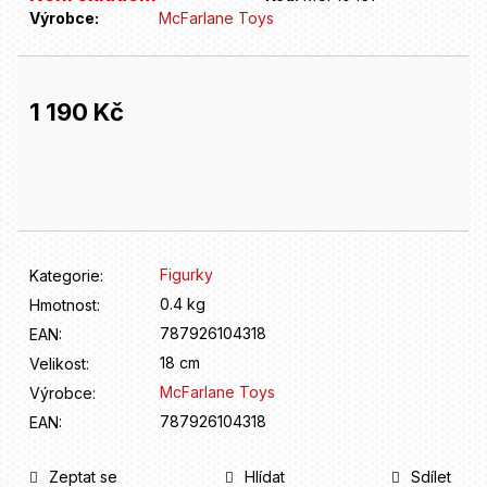
D
Výrobce:
McFarlane Toys
o
p
o
r
1 190 Kč
u
č
Měrná
u
cena:
j
e
m
e
Figurky
Kategorie
:
0.4 kg
Hmotnost
:
787926104318
EAN
:
18 cm
Velikost
:
McFarlane Toys
Výrobce
:
787926104318
EAN
:
Zeptat se
Hlídat
Sdílet