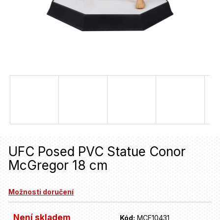
u
j
e
t
e
n
a
j
í
UFC Posed PVC Statue Conor
t
McGregor 18 cm
?
Možnosti doručení
HLEDAT
Není skladem
Kód:
MCF10431