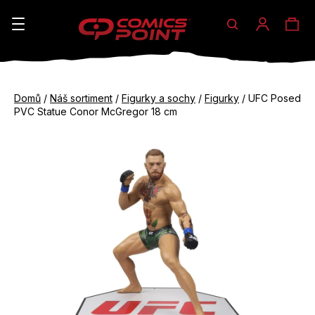
Hledat
Ná
Přihláše
K
o
koš
Zpět
Zpět
š
Domů
/
Náš sortiment
/
Figurky a sochy
/
Figurky
/
UFC Posed
do
do
PVC Statue Conor McGregor 18 cm
í
obchodu
obchodu
C
k
o
p
o
t
ř
e
b