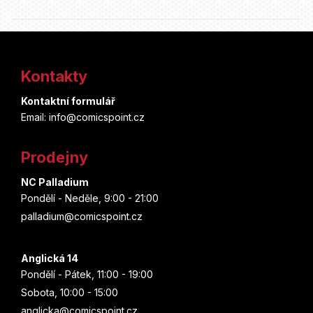
Z
á
Kontakty
p
Kontaktní formulář
a
Email: info@comicspoint.cz
t
Prodejny
í
NC Palladium
Pondělí - Neděle, 9:00 - 21:00
palladium@comicspoint.cz
Anglická 14
Pondělí - Pátek, 11:00 - 19:00
Sobota, 10:00 - 15:00
anglicka@comicspoint.cz