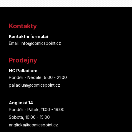
Z
á
Kontakty
p
Kontaktní formulář
a
Email: info@comicspoint.cz
t
Prodejny
í
NC Palladium
Pondělí - Neděle, 9:00 - 21:00
palladium@comicspoint.cz
Anglická 14
Pondělí - Pátek, 11:00 - 19:00
Sobota, 10:00 - 15:00
anglicka@comicspoint.cz