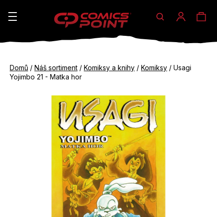
Hledat
Ná
Přihláše
K
o
koš
Zpět
Zpět
š
Domů
/
Náš sortiment
/
Komiksy a knihy
/
Komiksy
/
Usagi
do
do
Yojimbo 21 - Matka hor
í
obchodu
obchodu
C
k
o
p
o
t
ř
e
b