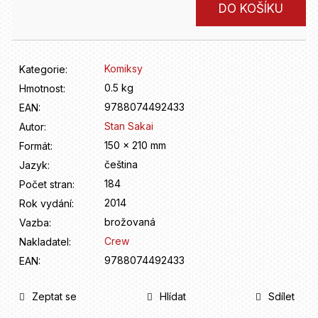
D
Měrná
DO KOŠÍKU
o
cena:
p
o
r
Komiksy
Kategorie
:
u
0.5 kg
Hmotnost
:
č
9788074492433
u
EAN
:
j
Stan Sakai
Autor
:
e
150 x 210 mm
Formát
:
m
čeština
Jazyk
:
e
184
Počet stran
:
2014
Rok vydání
:
brožovaná
Vazba
:
Crew
Nakladatel
:
9788074492433
EAN
:
Zeptat se
Hlídat
Sdílet