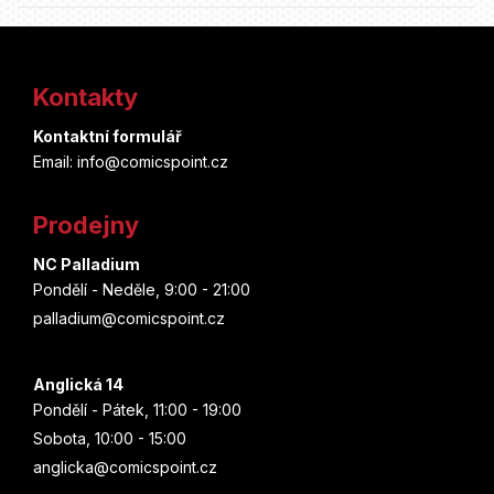
Z
á
Kontakty
p
Kontaktní formulář
a
Email: info@comicspoint.cz
t
Prodejny
í
NC Palladium
Pondělí - Neděle, 9:00 - 21:00
palladium@comicspoint.cz
Anglická 14
Pondělí - Pátek, 11:00 - 19:00
Sobota, 10:00 - 15:00
anglicka@comicspoint.cz