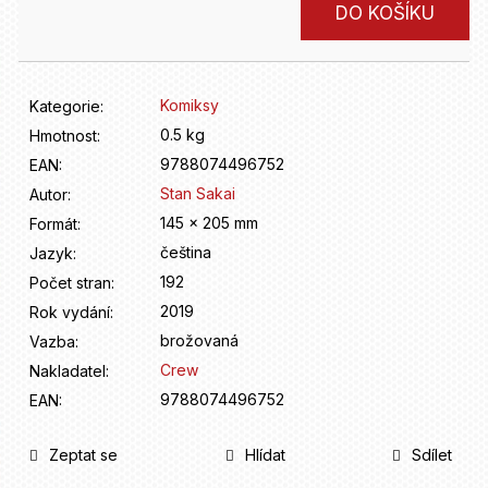
D
Měrná
DO KOŠÍKU
o
cena:
p
o
r
Komiksy
Kategorie
:
u
0.5 kg
Hmotnost
:
č
9788074496752
u
EAN
:
j
Stan Sakai
Autor
:
e
145 x 205 mm
Formát
:
m
čeština
Jazyk
:
e
192
Počet stran
:
2019
Rok vydání
:
brožovaná
Vazba
:
Crew
Nakladatel
:
9788074496752
EAN
:
Zeptat se
Hlídat
Sdílet