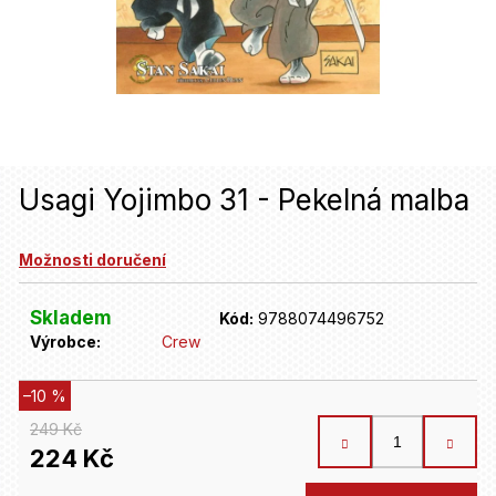
u
j
e
t
e
n
Usagi Yojimbo 31 - Pekelná malba
a
Možnosti doručení
j
í
Skladem
Kód:
9788074496752
t
Výrobce:
Crew
?
–10 %
249 Kč
HLEDAT
224 Kč