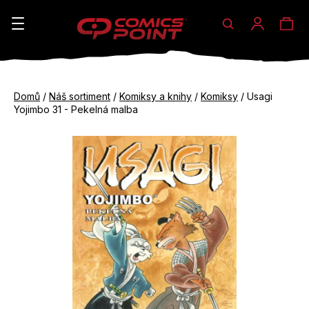
Hledat
Ná
Přihláše
K
o
koš
Zpět
Zpět
š
Domů
/
Náš sortiment
/
Komiksy a knihy
/
Komiksy
/
Usagi
do
do
Yojimbo 31 - Pekelná malba
í
obchodu
obchodu
C
k
o
p
o
t
ř
e
b