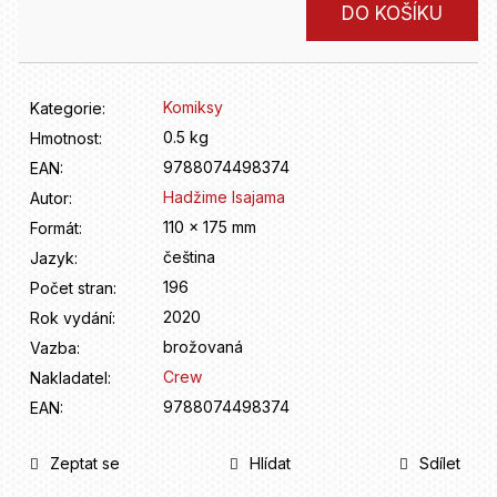
D
Měrná
DO KOŠÍKU
o
cena:
p
o
r
Komiksy
Kategorie
:
u
0.5 kg
Hmotnost
:
č
9788074498374
u
EAN
:
j
Hadžime Isajama
Autor
:
e
110 x 175 mm
Formát
:
m
čeština
Jazyk
:
e
196
Počet stran
:
2020
Rok vydání
:
brožovaná
Vazba
:
Crew
Nakladatel
:
9788074498374
EAN
:
Zeptat se
Hlídat
Sdílet