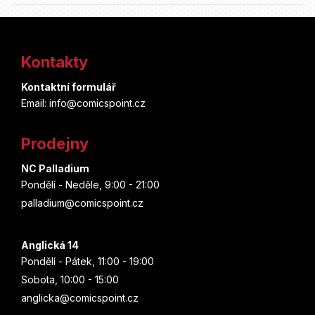
Z
á
Kontakty
p
Kontaktní formulář
a
Email: info@comicspoint.cz
t
Prodejny
í
NC Palladium
Pondělí - Neděle, 9:00 - 21:00
palladium@comicspoint.cz
Anglická 14
Pondělí - Pátek, 11:00 - 19:00
Sobota, 10:00 - 15:00
anglicka@comicspoint.cz