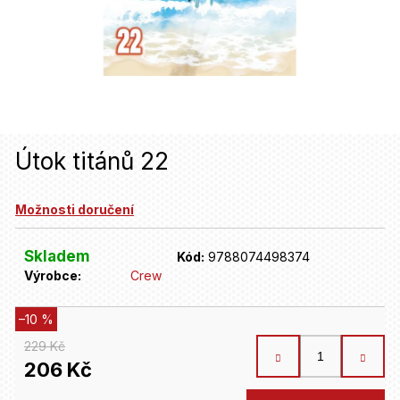
u
j
e
t
e
n
Útok titánů 22
a
Možnosti doručení
j
í
Skladem
Kód:
9788074498374
t
Výrobce:
Crew
?
–10 %
229 Kč
HLEDAT
206 Kč