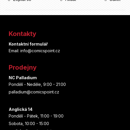
Z
á
Kontakty
p
Kontaktní formulář
a
Email: info@comicspoint.cz
t
Prodejny
í
NC Palladium
Pondělí - Neděle, 9:00 - 21:00
palladium@comicspoint.cz
Anglická 14
Pondělí - Pátek, 11:00 - 19:00
Sobota, 10:00 - 15:00