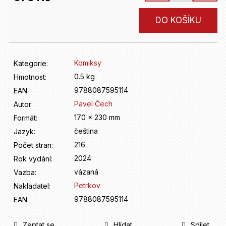
D
o
Měrná
DO KOŠÍKU
p
cena:
o
r
u
Komiksy
Kategorie
:
č
u
0.5 kg
Hmotnost
:
j
9788087595114
EAN
:
e
Pavel Čech
Autor
:
m
170 x 230 mm
Formát
:
e
čeština
Jazyk
:
216
Počet stran
:
2024
Rok vydání
:
vázaná
Vazba
:
Petrkov
Nakladatel
:
9788087595114
EAN
:
Zeptat se
Hlídat
Sdílet