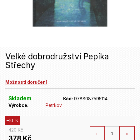
u
j
e
t
e
n
Velké dobrodružství Pepíka
Střechy
a
j
Možnosti doručení
í
t
Skladem
Kód:
9788087595114
Výrobce:
Petrkov
?
–10 %
HLEDAT
420 Kč
378 Kč