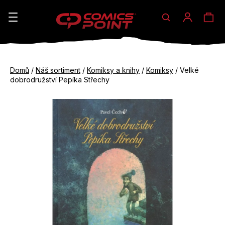
Hledat
Ná
Přihláše
K
o
koš
Zpět
Zpět
š
Domů
/
Náš sortiment
/
Komiksy a knihy
/
Komiksy
/
Velké
do
do
dobrodružství Pepíka Střechy
í
obchodu
obchodu
C
k
o
p
o
t
ř
e
b