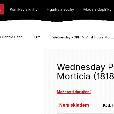
t
Komiksy a knihy
Figurky a sochy
Móda a doplňky
 / Bobble Head
Film
Wednesday POP! TV Vinyl Figure Mortic
o potřebujete najít?
Wednesday PO
Morticia (181
Doporučujeme
Možnosti doručení
Není skladem
Kód: