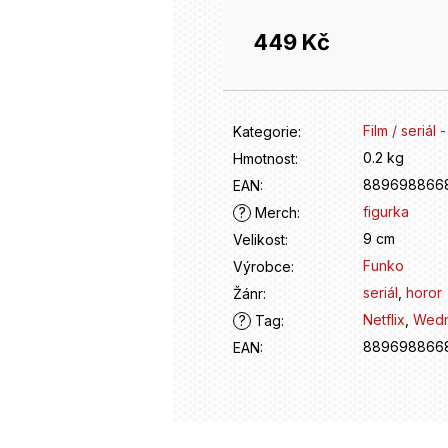
449 Kč
Měrná
cena:
Film / seriál
Kategorie
:
0.2 kg
Hmotnost
:
889698866
EAN
:
figurka
?
Merch
:
9 cm
Velikost
:
Funko
Výrobce
:
seriál
,
horor
Žánr
:
Netflix
,
Wed
?
Tag
:
889698866
EAN
: