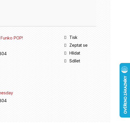
Tisk
 - Funko POP!
Zeptat se
Hlídat
804
Sdílet
nesday
804