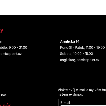
ny
um
Anglická 14
děle, 9:00 - 21:00
Pondělí - Pátek, 11:00 - 19:00
omicspoint.cz
Sobota, 10:00 - 15:00
anglicka@comicspoint.cz
Odebírat newsletter
Vložte svůj e-mail a my vám b
našem e-shopu.
 nás
E-mail
e nás