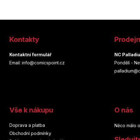
Z
á
Kontakty
Prodej
p
a
Kontaktní formulář
NC Palladi
Email: info@comicspoint.cz
Pondělí - Ne
t
palladium@c
í
Vše k nákupu
O nás
Doprava a platba
Něco málo o
Obchodní podmínky
Sledujt