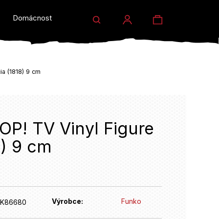
Hledat
Nákupní
Domácnost a dárky
Prodejny
Eventy
Přihlášení
košík
ia (1818) 9 cm
P! TV Vinyl Figure
8) 9 cm
HLEDAT
Výrobce:
Funko
FK86680