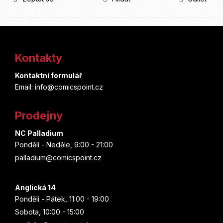
Z
á
Kontakty
p
Kontaktní formulář
a
Email: info@comicspoint.cz
t
Prodejny
í
NC Palladium
Pondělí - Neděle, 9:00 - 21:00
palladium@comicspoint.cz
Anglická 14
Pondělí - Pátek, 11:00 - 19:00
Sobota, 10:00 - 15:00