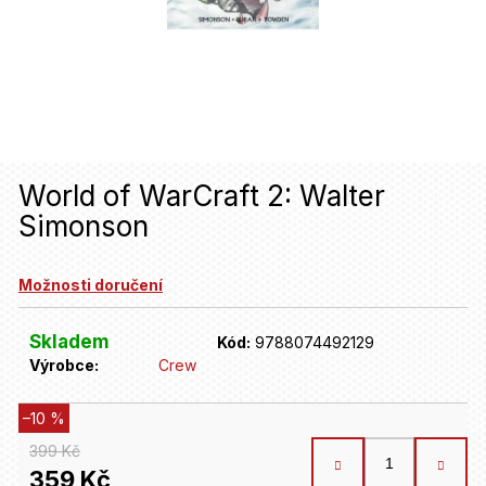
u
j
e
t
e
n
World of WarCraft 2: Walter
Simonson
a
j
Možnosti doručení
í
t
Skladem
Kód:
9788074492129
Výrobce:
Crew
?
–10 %
HLEDAT
399 Kč
359 Kč