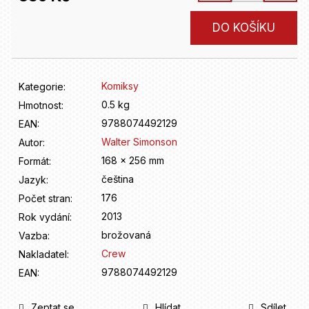
D
o
Měrná
DO KOŠÍKU
p
cena:
o
r
u
Komiksy
Kategorie
:
č
u
0.5 kg
Hmotnost
:
j
9788074492129
EAN
:
e
Walter Simonson
Autor
:
m
168 x 256 mm
Formát
:
e
čeština
Jazyk
:
176
Počet stran
:
2013
Rok vydání
:
brožovaná
Vazba
:
Crew
Nakladatel
:
9788074492129
EAN
:
Zeptat se
Hlídat
Sdílet