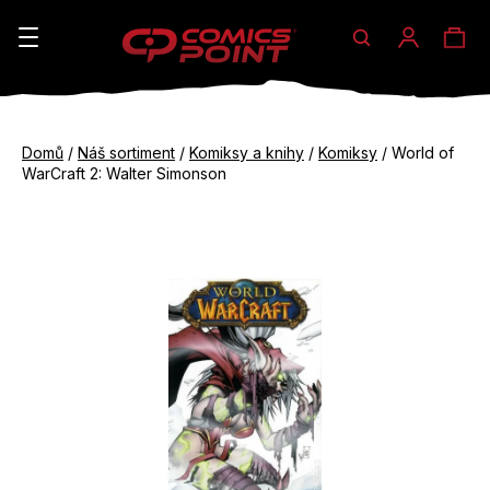
Hledat
Ná
Přihláše
K
o
koš
Zpět
Zpět
š
Domů
/
Náš sortiment
/
Komiksy a knihy
/
Komiksy
/
World of
do
do
WarCraft 2: Walter Simonson
í
obchodu
obchodu
C
k
o
p
o
t
ř
e
b