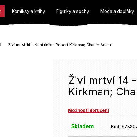
t
Komiksy a knihy
Figurky a sochy
Móda a doplňky
Živí mrtví 14 - Není úniku: Robert Kirkman; Charlie Adlard
o potřebujete najít?
Živí mrtví 14 
Kirkman; Char
Doporučujeme
Možnosti doručení
Skladem
Kód:
97880