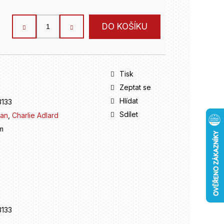
DO KOŠÍKU
Tisk
Zeptat se
Hlídat
133
Sdílet
man
,
Charlie Adlard
m
133