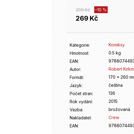
299 Kč
–10 %
269 Kč
Měrná
cena:
Komiksy
Kategorie
:
0.5 kg
Hmotnost
:
9788074493
EAN
:
Robert Kirk
Autor
:
170 x 260 m
Formát
:
čeština
Jazyk
:
136
Počet stran
:
2015
Rok vydání
:
brožovaná
Vazba
:
Crew
Nakladatel
:
9788074493
EAN
: