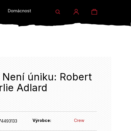
Hledat
Nákupní
Domácnost a dárky
Prodejny
Eventy
Přihlášení
košík
- Není úniku: Robert
lie Adlard
HLEDAT
Výrobce:
Crew
74493133