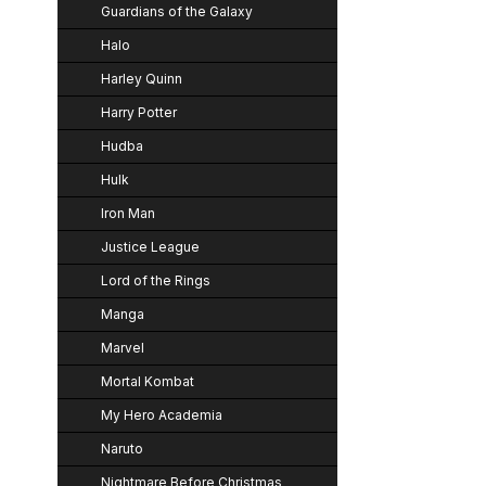
Guardians of the Galaxy
Halo
Harley Quinn
Harry Potter
Hudba
Hulk
Iron Man
Justice League
Lord of the Rings
Manga
Marvel
Mortal Kombat
My Hero Academia
Naruto
Nightmare Before Christmas