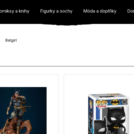
omiksy a knihy
Figurky a sochy
Móda a doplňky
Do
Batgirl
o potřebujete najít?
Doporučujeme