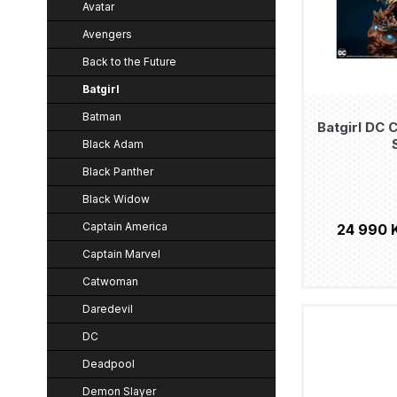
n
r
Avatar
r
Avengers
í
o
o
Back to the Future
p
d
d
Batgirl
a
u
u
Batman
n
k
Batgirl DC
k
Black Adam
e
t
t
Black Panther
l
ů
ů
Black Widow
Captain America
24 990 
Captain Marvel
Catwoman
Daredevil
DC
Deadpool
Demon Slayer