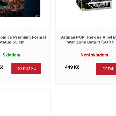
 Comics Premium Format
Batman POP! Heroes Vinyl 
Statue 55 cm
War Zone Batgirl (501) 9
Skladem
Není skladem
Kč
449 Kč
DO KOŠÍKU
DETAIL