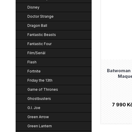
Disney
Doctor Strange
Dragon Ball
Fantastic Beasts
Fantastic Four
Film/Seriál
Flash
Batwoman 
Fortnite
Maque
Friday the 13th
Game of Thrones
Ghostbusters
7 990 K
G.I. Joe
Green Arrow
Green Lantern