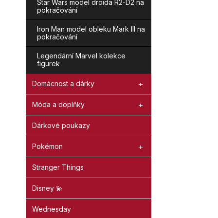
Star Wars model droida R2-D2 na
pokračování
Iron Man model obleku Mark III na
pokračování
Legendární Marvel kolekce
figurek
Domácnost a dárky
Móda a doplňky
Dárkové poukazy
Pokémon
Stranger Things
Disney 💫
Wednesday