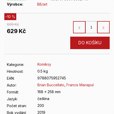
D
Výrobce:
BB/art
o
p
o
–10 %
r
699 Kč
u
629 Kč
č
u
Měrná
DO KOŠÍKU
j
cena:
e
m
e
Komiksy
Kategorie
:
0.5 kg
Hmotnost
:
9788075952745
EAN
:
Brian Buccellato
,
Francis Manapul
Autor
:
168 x 258 mm
Formát
:
čeština
Jazyk
:
200
Počet stran
:
2019
Rok vydání
: