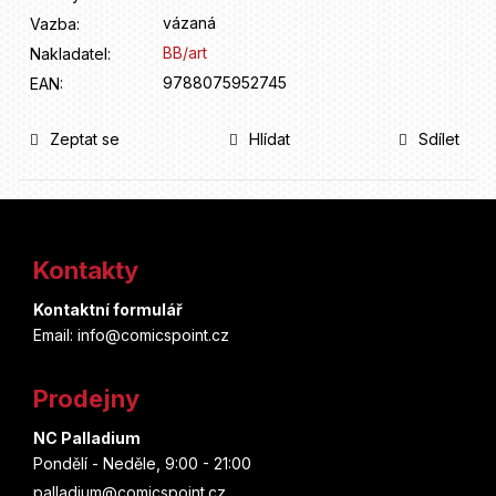
vázaná
Vazba
:
BB/art
Nakladatel
:
9788075952745
EAN
:
Zeptat se
Hlídat
Sdílet
Z
á
Kontakty
p
Kontaktní formulář
a
Email: info@comicspoint.cz
t
Prodejny
í
NC Palladium
Pondělí - Neděle, 9:00 - 21:00
palladium@comicspoint.cz