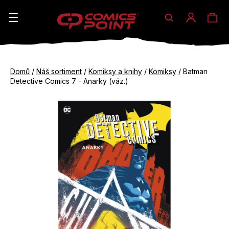
Hledat
Ná
Přihláše
K
o
koš
Zpět
Zpět
š
Domů
/
Náš sortiment
/
Komiksy a knihy
/
Komiksy
/
Batman
do
do
Detective Comics 7 - Anarky (váz.)
í
obchodu
obchodu
C
k
o
p
o
t
ř
e
b