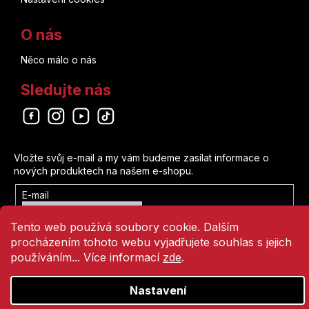
O nás
Něco málo o nás
Sledujte nás
Odebírat newsletter
Vložte svůj e-mail a my vám budeme zasílat informace o
nových produktech na našem e-shopu.
E-mail
Vložením e-mailu souhlasíte s
Tento web používá soubory cookie. Dalším
podmínkami ochrany osobních údajů
procházením tohoto webu vyjadřujete souhlas s jejich
Přihlásit se
používáním... Více informací
zde
.
Nastavení
Vytvořil Shoptet