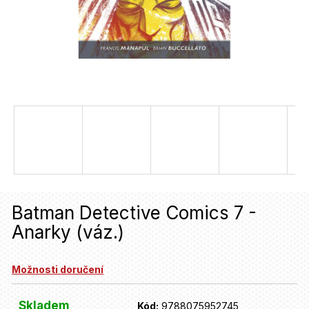
u
j
e
t
e
n
a
j
í
Batman Detective Comics 7 -
t
Anarky (váz.)
?
Možnosti doručení
HLEDAT
Skladem
Kód:
9788075952745