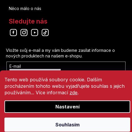
Něco málo o nás
Sledujte nás
Odebírat newsletter
Vložte svůj e-mail a my vám budeme zasílat informace o
nových produktech na našem e-shopu.
E-mail
Vložením e-mailu souhlasíte s
Tento web používá soubory cookie. Dalším
podmínkami ochrany osobních údajů
procházením tohoto webu vyjadřujete souhlas s jejich
Přihlásit se
používáním... Více informací
zde
.
Nastavení
Vytvořil Shoptet
Copyright 2026
Comics Point
. Všechna práva vyhrazena.
Souhlasím
Přejít