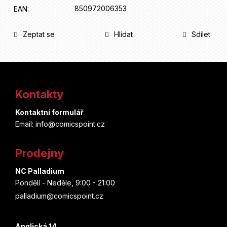
850972006353
EAN
:
Zeptat se
Hlídat
Sdílet
Z
á
Kontakty
p
Kontaktní formulář
a
Email: info@comicspoint.cz
t
Prodejny
í
NC Palladium
Pondělí - Neděle, 9:00 - 21:00
palladium@comicspoint.cz
Anglická 14