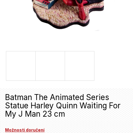
u
j
e
t
e
n
a
j
í
t
Batman The Animated Series
?
Statue Harley Quinn Waiting For
My J Man 23 cm
HLEDAT
Možnosti doručení