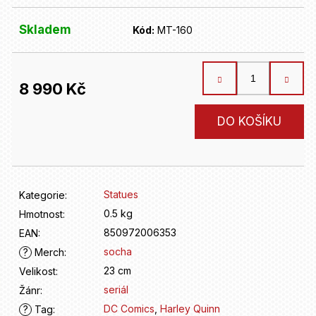
D
o
Skladem
p
Kód:
MT-160
o
r
u
8 990 Kč
č
u
Měrná
DO KOŠÍKU
j
cena:
e
m
e
Statues
Kategorie
:
0.5 kg
Hmotnost
:
850972006353
EAN
:
socha
?
Merch
:
23 cm
Velikost
:
seriál
Žánr
:
DC Comics
,
Harley Quinn
?
Tag
: