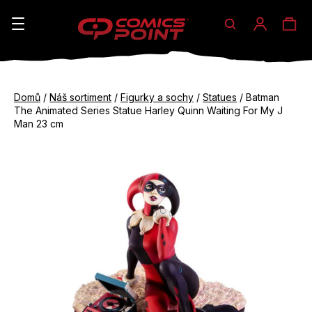
Hledat
Ná
Přihláše
K
o
koš
Zpět
Zpět
š
Domů
/
Náš sortiment
/
Figurky a sochy
/
Statues
/
Batman
do
do
The Animated Series Statue Harley Quinn Waiting For My J
í
obchodu
obchodu
Man 23 cm
C
k
o
p
o
t
ř
e
b