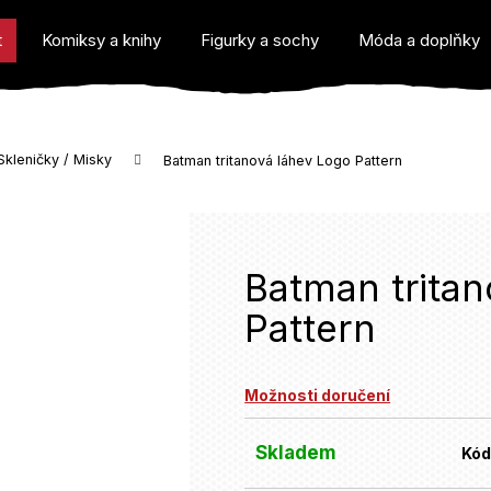
t
Komiksy a knihy
Figurky a sochy
Móda a doplňky
Skleničky / Misky
Batman tritanová láhev Logo Pattern
o potřebujete najít?
Batman trita
Pattern
Doporučujeme
Možnosti doručení
Skladem
Kód