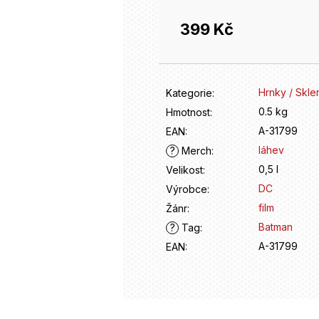
399 Kč
Měrná
cena:
Hrnky / Skle
Kategorie
:
0.5 kg
Hmotnost
:
A-31799
EAN
:
láhev
?
Merch
:
0,5 l
Velikost
:
DC
Výrobce
:
film
Žánr
:
Batman
?
Tag
:
A-31799
EAN
: