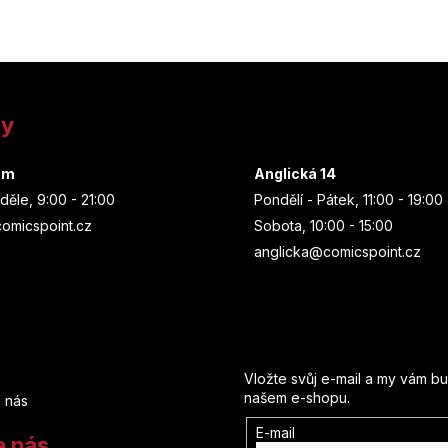
ny
um
Anglická 14
děle, 9:00 - 21:00
Pondělí - Pátek, 11:00 - 19:00
omicspoint.cz
Sobota, 10:00 - 15:00
anglicka@comicspoint.cz
Odebírat newsletter
Vložte svůj e-mail a my vám b
našem e-shopu.
 nás
E-mail
e nás