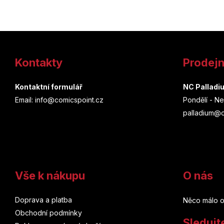
Z
á
Kontakty
Prodej
p
a
Kontaktní formulář
NC Palladi
Email: info@comicspoint.cz
Pondělí - Ne
t
palladium@c
í
Vše k nákupu
O nás
Doprava a platba
Něco málo o
Obchodní podmínky
Sledujt