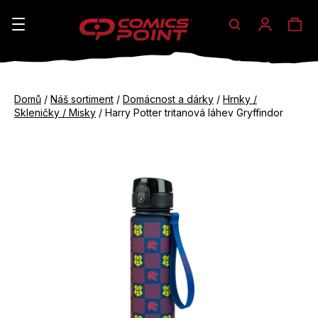
Hledat
Ná
Přihláše
K
o
koš
Zpět
Zpět
š
Domů
/
Náš sortiment
/
Domácnost a dárky
/
Hrnky /
do
do
Skleničky / Misky
/
Harry Potter tritanová láhev Gryffindor
í
obchodu
obchodu
C
k
o
p
o
t
ř
e
b