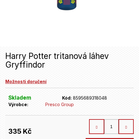
u
j
e
t
e
n
Harry Potter tritanová láhev
Gryffindor
a
j
Možnosti doručení
í
t
Skladem
Kód:
8595689318048
Výrobce:
Presco Group
?
HLEDAT
335 Kč