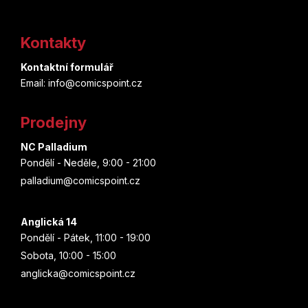
Z
á
Kontakty
p
Kontaktní formulář
a
Email: info@comicspoint.cz
t
Prodejny
í
NC Palladium
Pondělí - Neděle, 9:00 - 21:00
palladium@comicspoint.cz
Anglická 14
Pondělí - Pátek, 11:00 - 19:00
Sobota, 10:00 - 15:00
anglicka@comicspoint.cz