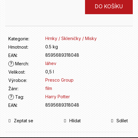
D
Měrná
o
DO KOŠÍKU
cena:
p
o
r
u
Hrnky / Skleničky / Misky
Kategorie
:
č
u
0.5 kg
Hmotnost
:
j
8595689318048
EAN
:
e
láhev
?
Merch
:
m
0,5 l
Velikost
:
e
Presco Group
Výrobce
:
film
Žánr
:
Harry Potter
?
Tag
:
8595689318048
EAN
:
Zeptat se
Hlídat
Sdílet