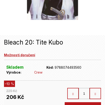
u
j
e
t
e
n
Bleach 20: Tite Kubo
a
Možnosti doručení
j
í
Skladem
Kód:
9788074493560
t
Výrobce:
Crew
?
–10 %
229 Kč
HLEDAT
206 Kč