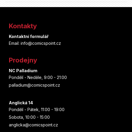
Z
á
Kontakty
p
Kontaktní formulář
a
Email: info@comicspoint.cz
t
Prodejny
í
NC Palladium
Pondělí - Neděle, 9:00 - 21:00
palladium@comicspoint.cz
Anglická 14
Pondělí - Pátek, 11:00 - 19:00
Sobota, 10:00 - 15:00
anglicka@comicspoint.cz