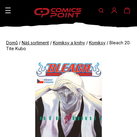
Hledat
Ná
Přihláše
K
o
koš
Zpět
Zpět
š
Domů
/
Náš sortiment
/
Komiksy a knihy
/
Komiksy
/
Bleach 20:
do
do
Tite Kubo
í
obchodu
obchodu
C
k
o
p
o
t
ř
e
b