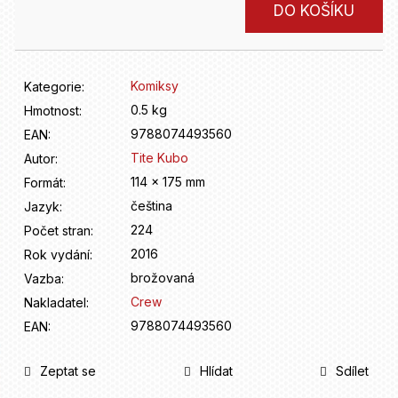
D
Měrná
DO KOŠÍKU
o
cena:
p
o
r
Komiksy
Kategorie
:
u
0.5 kg
Hmotnost
:
č
9788074493560
u
EAN
:
j
Tite Kubo
Autor
:
e
114 x 175 mm
Formát
:
m
čeština
Jazyk
:
e
224
Počet stran
:
2016
Rok vydání
:
brožovaná
Vazba
:
Crew
Nakladatel
:
9788074493560
EAN
:
Zeptat se
Hlídat
Sdílet