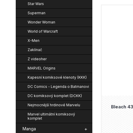
Star Wars
Superman
Wonder Woman
World of Warcraft
X-Men
Zaklínač
Z videoher
MARVEL Origins
Kapesní komiksové klenoty (KKK)
DC Comics - Legenda o Batmanovi
DC komiksový komplet (DCKK)
Nejmocnější hrdinové Marvelu
Bleach 43
Marvel ultimátní komiksový
komplet
Manga