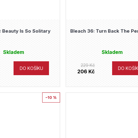
 Beauty Is So Solitary
Bleach 36: Turn Back The P
Skladem
Skladem
229 Kč
DO KOŠÍKU
DO KOŠÍ
206 Kč
–10 %