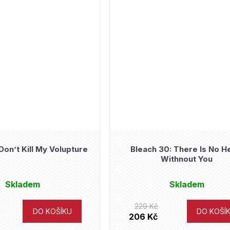
Don’t Kill My Volupture
Bleach 30: There Is No H
Withnout You
Skladem
Skladem
229 Kč
DO KOŠÍKU
DO KOŠÍ
206 Kč