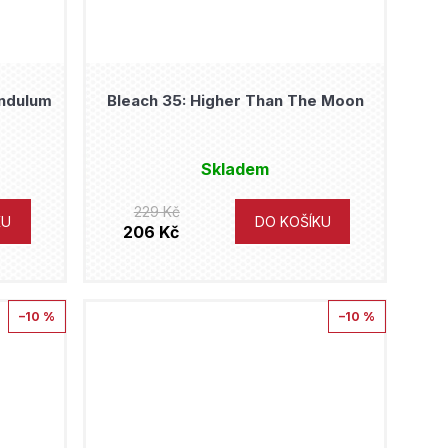
endulum
Bleach 35: Higher Than The Moon
Skladem
229 Kč
KU
DO KOŠÍKU
206 Kč
–10 %
–10 %