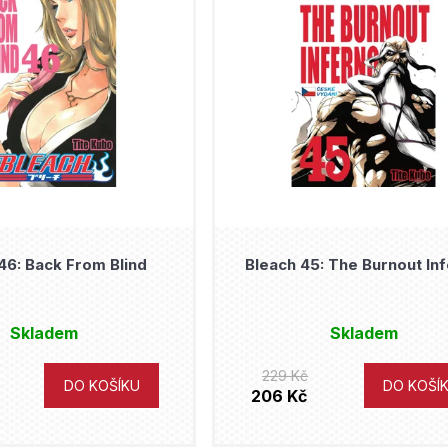
46: Back From Blind
Bleach 45: The Burnout In
Skladem
Skladem
229 Kč
DO KOŠÍKU
DO KOŠÍ
206 Kč