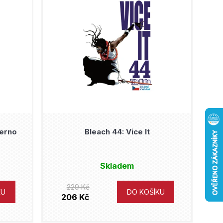
ferno
Bleach 44: Vice It
Skladem
229 Kč
KU
DO KOŠÍKU
206 Kč