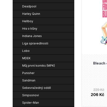
e
n
i
Deadpool
n
í
s
Harley Quinn
í
p
p
Hellboy
p
a
r
Hra o trůny
r
n
o
Indiana Jones
o
e
d
Liga spravedlnosti
d
l
Lobo
u
u
MDEK
k
k
Bleach 
Můj první komiks (MPK)
t
t
Punisher
ů
ů
Sandman
Sebevražedný oddíl
229 Kč
206 Kč
Simpsonovi
Spider-Man