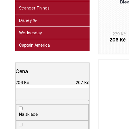
Ble
Stranger Things
Disney 💫
Wednesday
229 Kč
206 Kč
Captain America
Cena
206
Kč
207
Kč
Na skladě