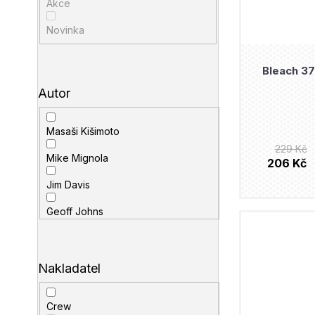
Akce
Novinka
Bleach 37:
Autor
Masaši Kišimoto
229 Kč
Mike Mignola
206 Kč
Jim Davis
Geoff Johns
Stan Lee
Scott Snyder
Nakladatel
Brian Azzarello
Crew