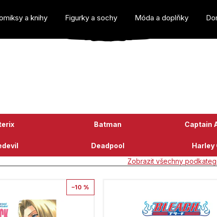
omiksy a knihy
Figurky a sochy
Móda a doplňky
Do
o potřebujete najít?
erix
Batman
Captain 
devil
Deadpool
Harley
Zobrazit všechny podkateg
Doporučujeme
–10 %