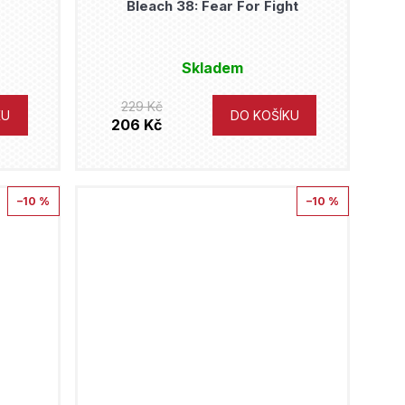
Bleach 38: Fear For Fight
Skladem
229 Kč
KU
DO KOŠÍKU
206 Kč
–10 %
–10 %