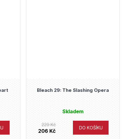
eart
Bleach 29: The Slashing Opera
Skladem
229 Kč
KU
DO KOŠÍKU
206 Kč