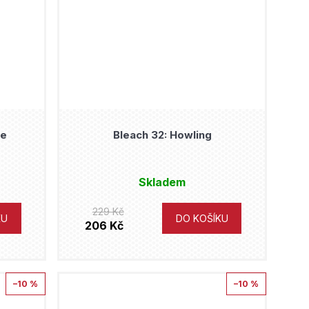
ke
Bleach 32: Howling
Skladem
229 Kč
KU
DO KOŠÍKU
206 Kč
–10 %
–10 %