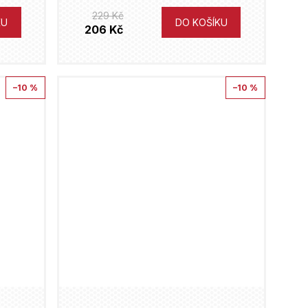
229 Kč
KU
DO KOŠÍKU
206 Kč
–10 %
–10 %