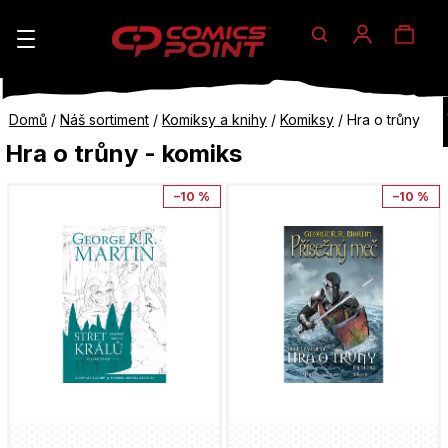
Hledat
Nák
Přihlášen
K
o
koší
Zpět
Zpět
Domů
/
Náš sortiment
/
Komiksy a knihy
/
Komiksy
/
Hra o trůny
š
do
do
Hra o trůny - komiks
í
V
obchodu
obchodu
C
–10 %
–10 %
k
ý
o
p
p
i
o
s
t
p
ř
r
e
o
b
d