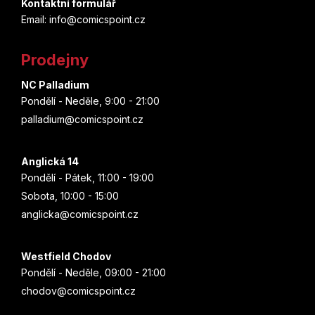
p
a
Kontaktní formulář
c
Email: info@comicspoint.cz
a
í
t
p
Prodejny
r
í
v
NC Palladium
k
Pondělí - Neděle, 9:00 - 21:00
y
palladium@comicspoint.cz
v
ý
p
Anglická 14
i
Pondělí - Pátek, 11:00 - 19:00
s
Sobota, 10:00 - 15:00
u
anglicka@comicspoint.cz
Westfield Chodov
Pondělí - Neděle, 09:00 - 21:00
chodov@comicspoint.cz