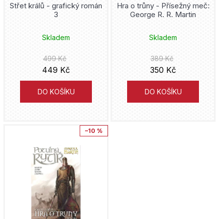
u
Střet králů - grafický román
Hra o trůny - Přísežný meč:
u
3
George R. R. Martin
j
k
e
Skladem
Skladem
t
t
ů
499 Kč
389 Kč
e
449 Kč
350 Kč
n
DO KOŠÍKU
DO KOŠÍKU
a
j
–10 %
í
t
?
HLEDAT