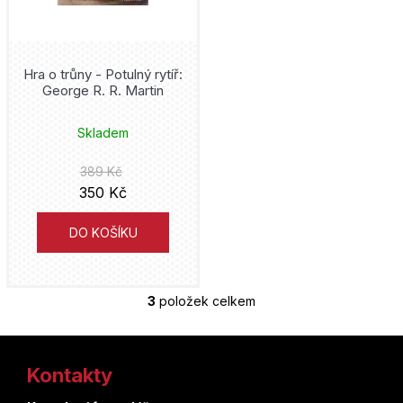
D
o
p
o
Hra o trůny - Potulný rytíř:
r
George R. R. Martin
u
č
Skladem
u
j
389 Kč
e
350 Kč
m
e
DO KOŠÍKU
3
položek celkem
O
v
Z
l
á
Kontakty
á
d