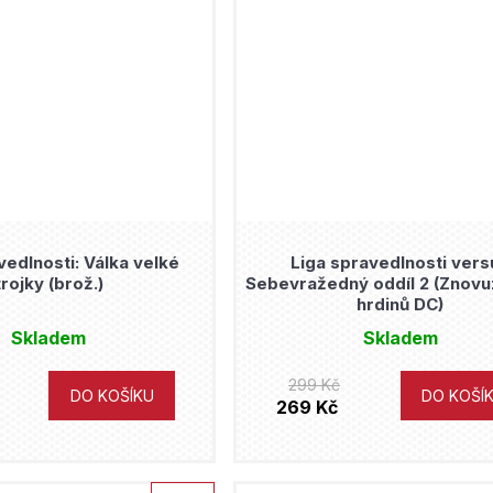
vedlnosti: Válka velké
Liga spravedlnosti vers
trojky (brož.)
Sebevražedný oddíl 2 (Znovu
hrdinů DC)
Skladem
Skladem
299 Kč
DO KOŠÍKU
DO KOŠÍ
269 Kč