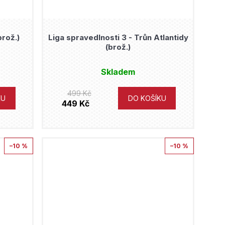
brož.)
Liga spravedlnosti 3 - Trůn Atlantidy
(brož.)
Skladem
499 Kč
KU
DO KOŠÍKU
449 Kč
–10 %
–10 %