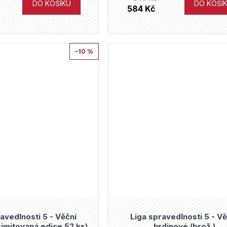
DO KOŠÍKU
DO KOŠÍ
584 Kč
–10 %
avedlnosti 5 - Věční
Liga spravedlnosti 5 - Vě
Limitovaná edice 52 ks)
hrdinové (brož.)