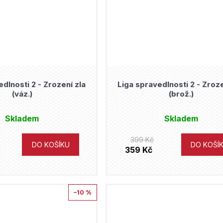
dlnosti 2 - Zrození zla
Liga spravedlnosti 2 - Zroze
(váz.)
(brož.)
Skladem
Skladem
399 Kč
DO KOŠÍKU
DO KOŠÍ
359 Kč
–10 %