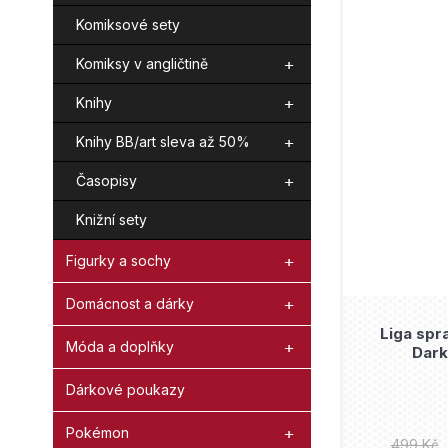
Komiksové sety
Komiksy v angličtině
Knihy
Knihy BB/art sleva až 50%
Časopisy
Knižní sety
Figurky a sochy
Domácnost a dárky
Liga spra
Móda a doplňky
Dark
Dárkové poukazy
Pokémon
499 Kč