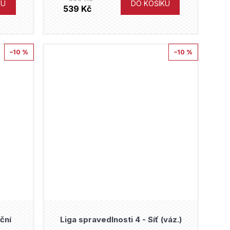
KU
DO KOŠÍKU
539 Kč
–10 %
–10 %
ční
Liga spravedlnosti 4 - Síť (váz.)