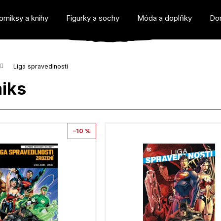
omiksy a knihy
Figurky a sochy
Móda a doplňky
Do
Liga spravedlnosti
miks
o potřebujete najít?
–10 %
Doporučujeme