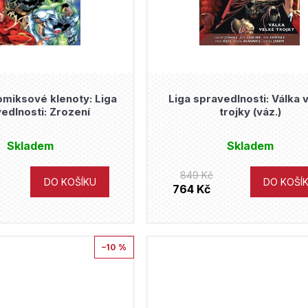
miksové klenoty: Liga
Liga spravedlnosti: Válka 
edlnosti: Zrození
trojky (váz.)
Skladem
Skladem
849 Kč
DO KOŠÍKU
DO KOŠÍ
764 Kč
–10 %