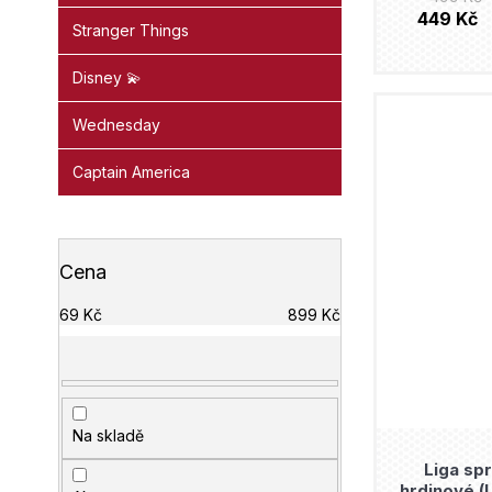
449 Kč
Stranger Things
Disney 💫
Wednesday
Captain America
Cena
69
Kč
899
Kč
Na skladě
Liga spr
hrdinové (