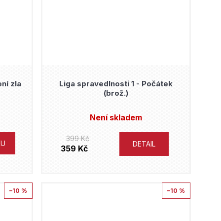
ní zla
Liga spravedlnosti 1 - Počátek
(brož.)
Není skladem
399 Kč
KU
DETAIL
359 Kč
–10 %
–10 %