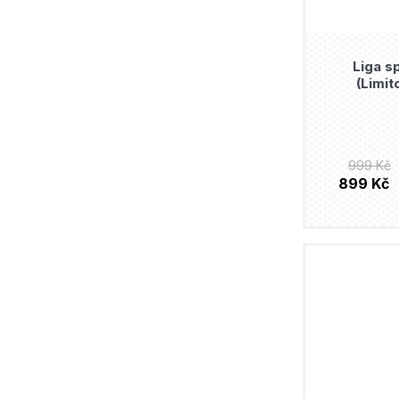
Liga sp
(Limit
999 Kč
899 Kč