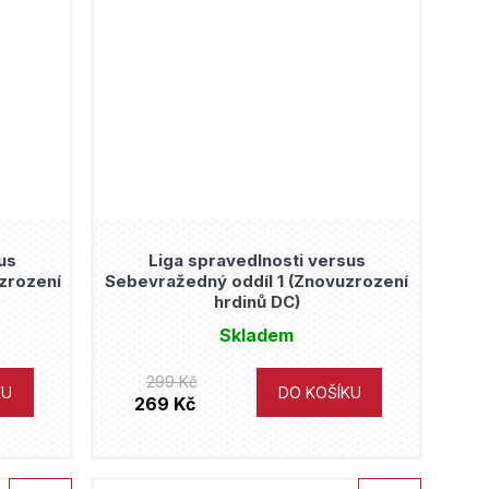
us
Liga spravedlnosti versus
zrození
Sebevražedný oddíl 1 (Znovuzrození
hrdinů DC)
Skladem
299 Kč
KU
DO KOŠÍKU
269 Kč