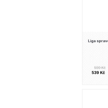
Liga sprave
599 Kč
539 Kč