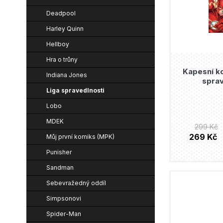
r
n
r
o
Deadpool
í
o
Harley Quinn
d
p
d
Hellboy
u
a
u
Hra o trůny
k
n
k
Kapesní ko
Indiana Jones
t
sprav
e
t
Liga spravedlnosti
ů
l
ů
Lobo
MDEK
299 Kč
269 Kč
Můj první komiks (MPK)
Punisher
Sandman
Sebevražedný oddíl
Simpsonovi
Spider-Man