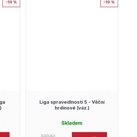
–10 %
–10 %
iga
Liga spravedlnosti 5 - Věční
)
hrdinové (váz.)
Skladem
599 Kč