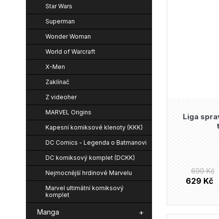
Star Wars
Superman
Wonder Woman
World of Warcraft
X-Men
Zaklínač
Z videoher
MARVEL Origins
Liga spra
Kapesní komiksové klenoty (KKK)
DC Comics - Legenda o Batmanovi
DC komiksový komplet (DCKK)
699 Kč
Nejmocnější hrdinové Marvelu
629 Kč
Marvel ultimátní komiksový
komplet
Manga