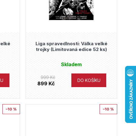
velké
Liga spravedlnosti: Válka velké
trojky (Limitovaná edice 52 ks)
Skladem
999 Kč
KU
DO KOŠÍKU
899 Kč
–10 %
–10 %