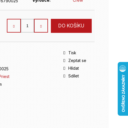
Výrobce:
Crew
76790025
DO KOŠÍKU
Tisk
Zeptat se
Hlídat
0025
Sdílet
Priest
m