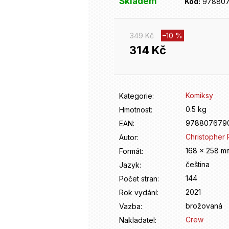
Skladem
Kód:
97880
349 Kč
–10 %
314 Kč
Měrná
cena:
Komiksy
Kategorie
:
0.5 kg
Hmotnost
:
978807679
EAN
:
Christopher 
Autor
:
168 x 258 m
Formát
:
čeština
Jazyk
:
144
Počet stran
:
2021
Rok vydání
:
brožovaná
Vazba
:
Crew
Nakladatel
: