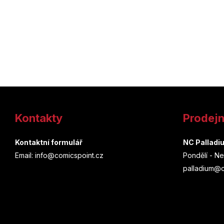
Z
á
Kontakty
Prodej
p
a
Kontaktní formulář
NC Palladi
Email: info@comicspoint.cz
Pondělí - Ne
t
palladium@c
í