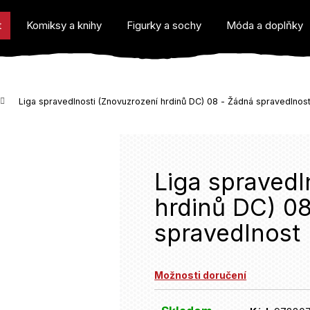
t
Komiksy a knihy
Figurky a sochy
Móda a doplňky
Liga spravedlnosti (Znovuzrození hrdinů DC) 08 - Žádná spravedlnos
o potřebujete najít?
Liga spravedl
hrdinů DC) 0
spravedlnost
Doporučujeme
Možnosti doručení