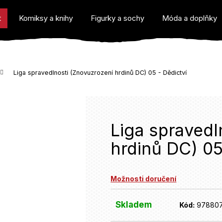
t
Komiksy a knihy
Figurky a sochy
Móda a doplňky
Liga spravedlnosti (Znovuzrození hrdinů DC) 05 - Dědictví
o potřebujete najít?
Liga spravedl
hrdinů DC) 05
Doporučujeme
Možnosti doručení
Skladem
Kód:
97880