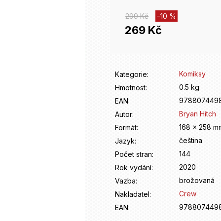
299 Kč
–10 %
269 Kč
Měrná
cena:
Komiksy
Kategorie
:
0.5 kg
Hmotnost
:
9788074498
EAN
:
Bryan Hitch
Autor
:
168 x 258 m
Formát
:
čeština
Jazyk
:
144
Počet stran
:
2020
Rok vydání
:
brožovaná
Vazba
:
Crew
Nakladatel
:
9788074498
EAN
: