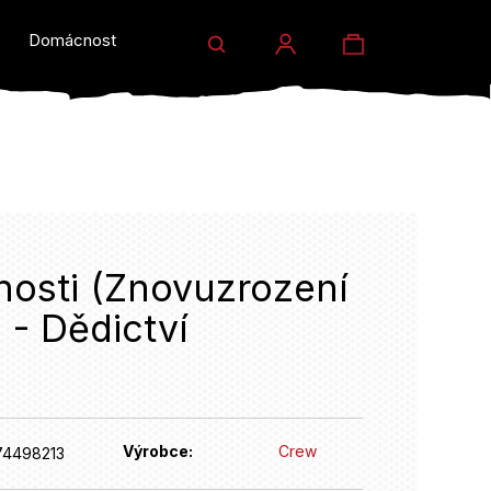
Hledat
Nákupní
Domácnost a dárky
Prodejny
Eventy
Přihlášení
košík
nosti (Znovuzrození
 - Dědictví
HLEDAT
Výrobce:
Crew
74498213