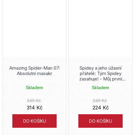
Amazing Spider-Man 07:
Spidey a jeho úžasní
Absolutní masakr
přátelé: Tým Spidey
zasahuje! - Můj první
komiks
Skladem
Skladem
349 Kč
249 Kč
314 Kč
224 Kč
DO KOŠÍKU
DO KOŠÍKU