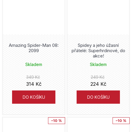
Amazing Spider-Man 08:
Spidey a jeho úžasní
2099
přátelé: Superhrdinové, do
akce!
Skladem
Skladem
349 Kč
249 Kč
314 Kč
224 Kč
DO KOŠÍKU
DO KOŠÍKU
–10 %
–10 %