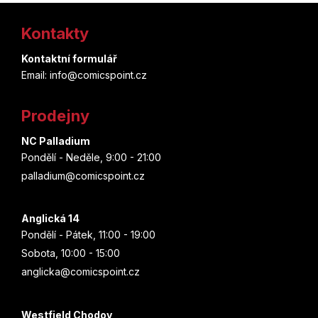
d
Z
v
a
á
Kontakty
c
á
n
í
í
p
Kontaktní formulář
p
Email: info@comicspoint.cz
r
a
v
t
k
Prodejny
y
í
v
NC Palladium
ý
Pondělí - Neděle, 9:00 - 21:00
p
palladium@comicspoint.cz
i
s
u
Anglická 14
Pondělí - Pátek, 11:00 - 19:00
Sobota, 10:00 - 15:00
anglicka@comicspoint.cz
Westfield Chodov