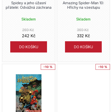
u
Spidey a jeho úžasní
Amazing Spider-Man 10:
u
přátelé: Odvážná záchrana
Hříchy na vzestupu
j
k
e
Skladem
Skladem
t
t
ů
269 Kč
369 Kč
e
242 Kč
332 Kč
n
DO KOŠÍKU
DO KOŠÍKU
a
j
–10 %
–10 %
í
t
?
HLEDAT