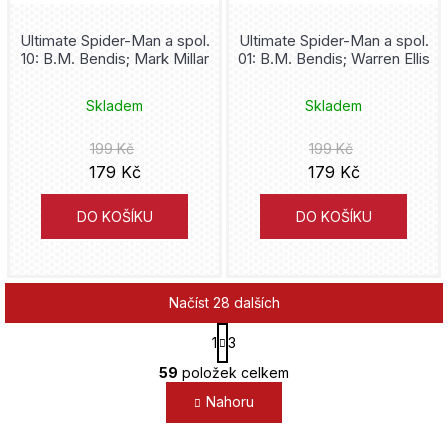
Ultimate Spider-Man a spol.
Ultimate Spider-Man a spol.
10: B.M. Bendis; Mark Millar
01: B.M. Bendis; Warren Ellis
Skladem
Skladem
199 Kč
199 Kč
179 Kč
179 Kč
DO KOŠÍKU
DO KOŠÍKU
Načíst 28 dalších
S
1
3
t
O
r
59
položek celkem
v
á
Nahoru
l
n
k
á
o