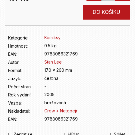
D
o
Měrná
DO KOŠÍKU
p
cena:
o
r
u
Komiksy
Kategorie
:
č
u
0.5 kg
Hmotnost
:
j
9788086321769
EAN
:
e
Stan Lee
Autor
:
m
170 x 260 mm
Formát
:
e
čeština
Jazyk
:
-
Počet stran
:
2005
Rok vydání
:
brožovaná
Vazba
:
Crew + Netopejr
Nakladatel
:
9788086321769
EAN
:
Zeptat se
Hlídat
Sdílet