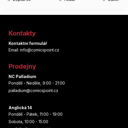
Z
á
Kontakty
p
Kontaktní formulář
a
Email: info@comicspoint.cz
t
Prodejny
í
NC Palladium
Pondělí - Neděle, 9:00 - 21:00
palladium@comicspoint.cz
Anglická 14
Pondělí - Pátek, 11:00 - 19:00
Sobota, 10:00 - 15:00