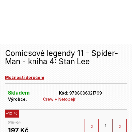
u
j
e
t
e
n
Comicsové legendy 11 - Spider-
Man - kniha 4: Stan Lee
a
j
Možnosti doručení
í
t
Skladem
Kód:
9788086321769
Výrobce:
Crew + Netopejr
?
–10 %
HLEDAT
219 Kč
197 Kč