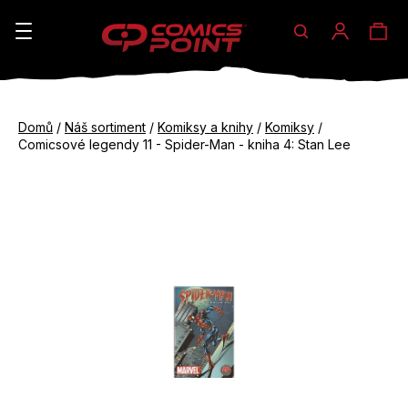
Hledat
Ná
Přihláše
K
o
koš
Zpět
Zpět
š
Domů
/
Náš sortiment
/
Komiksy a knihy
/
Komiksy
/
do
do
Comicsové legendy 11 - Spider-Man - kniha 4: Stan Lee
í
obchodu
obchodu
C
k
o
p
o
t
ř
e
b