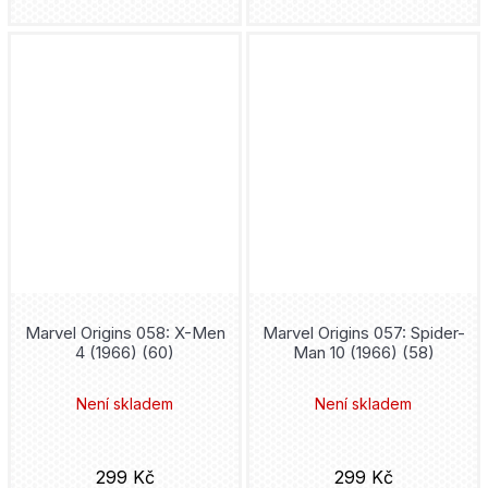
Júsuke Murata
Hooky
Mytago
Adžičika
Hulk
Novela Bohemica
Dan Abnett
Chainsaw Man
Akropolis
Roy Thomas
Iron Man
Kniha Zlín
Kore Jamazaki
Jedi
Adéla Tlachačová
Takumi Fukui
Ježek Sonic
Pro Emu
Steve Ditko
Marvel Origins 058: X-Men
Marvel Origins 057: Spider-
4 (1966) (60)
Man 10 (1966) (58)
Joker
Cosmopolis
Šin'ja Umemura
Není skladem
Není skladem
Judge Dredd
Rubico
Mato
Jujutsu Kaisen
Petrinum
299 Kč
299 Kč
Cliff Chiang