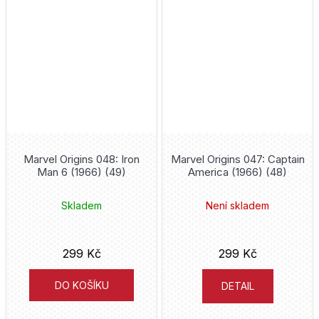
John Romita jr.
Strýček Skrblík
Simon Mugford
Supergirl
Marko Čermák
Superman
John Layman
Teenage Mutant Ninja Turtles
John McCrea
Marvel Origins 048: Iron
Marvel Origins 047: Captain
Thor
Man 6 (1966) (49)
America (1966) (48)
Kósuke Óno
Tintin
Skladem
Není skladem
Christopher Golden
Tokyo Revengers
Brian Buccellato
299 Kč
299 Kč
Toy Story
Chuck Dixon
DO KOŠÍKU
DETAIL
Útok Titánů
Masaaki Ninomija