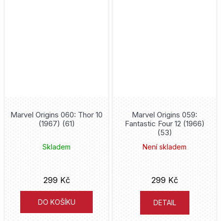
Frieren
Bambook
Mark Waid
Frozen
Volvox Globator
Eduardo Risso
Gachiakuta
Mighty Boys
Kaiu Širai
Garfield
Nakladatelství Sýpka
David Finch
Ghost in the Shell
Triton
Petr Macek
Marvel Origins 060: Thor 10
Marvel Origins 059:
Ghost Rider
(1967) (61)
Fantastic Four 12 (1966)
Kontrast
Jim Lee
(53)
Green Lantern
Skladem
Není skladem
YOLI
Alan Moore
Harry Styles
Universum
Alberto Uderzo
299 Kč
299 Kč
Hawkeye
Aldente
DO KOŠÍKU
Matt Groening
DETAIL
Hellboy
Kobuta