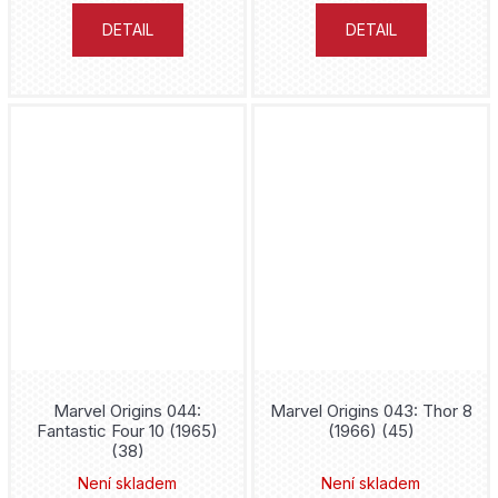
Znovuzrození
Donny Cates
DETAIL
DETAIL
Zootopia
Šizu Jamauči
Zootropolis
Rafael Albuquerque
Želvy nindža
Clotilde Bruneau
Cristiano Ronaldo
Nagabe
Kylian Mbappe
Skottie Young
Lionel Messi
James Robinson
FNAF
Gary Frank
Marvel Origins 044:
Marvel Origins 043: Thor 8
Fantastic Four 10 (1965)
(1966) (45)
Hellblazer
(38)
Tony Valente
Není skladem
Není skladem
Lucifer