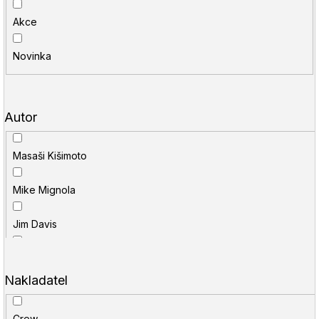
í
u
Akce
p
j
r
e
Novinka
o
t
d
e
Autor
u
n
k
a
Masaši Kišimoto
t
j
Mike Mignola
ů
í
t
Jim Davis
?
Geoff Johns
Nakladatel
HLEDAT
Stan Lee
Crew