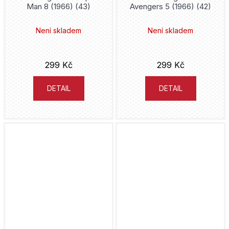
Man 8 (1966) (43)
Avengers 5 (1966) (42)
Jean Dufaux
Není skladem
Není skladem
Nikkarin
299 Kč
299 Kč
Darwyn Cooke
DETAIL
DETAIL
Frank Herbert
Jean-Charles Gaudin
Brian Wood
Hidejuki Furuhaši
Ivan Reis
Betten Court