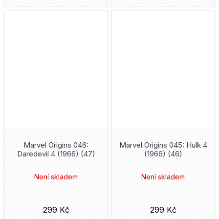
Vetřelci
Mark Buckingham
W.I.T.C.H.
Ricardo Liniers
Witcher
Dan Jurgens
Wolverine
Chris Claremont
Wonder Woman
Šin'iči Fukuda
World of Warcraft
Robert E. Howard
Marvel Origins 046:
Marvel Origins 045: Hulk 4
X-Men
Daredevil 4 (1966) (47)
(1966) (46)
Mai Močizuki
Zabiják démonů
Není skladem
Není skladem
Vojtěch Matocha
Zaklínač
Joann Sfar
299 Kč
299 Kč