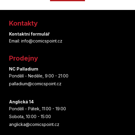
k
á
Marjorie Liu
o
d
Z
v
a
Štěpánka Jislová
á
Kontakty
c
á
n
í
í
Spoon
p
Kontaktní formulář
p
Email: info@comicspoint.cz
r
a
Joe Bennett
v
t
k
Prodejny
Brian Posehn
y
í
v
NC Palladium
ý
Munejuki Kaneširo
Pondělí - Neděle, 9:00 - 21:00
p
palladium@comicspoint.cz
i
Christie Golden
s
u
Anglická 14
Aka Akasaka
Pondělí - Pátek, 11:00 - 19:00
Sobota, 10:00 - 15:00
Ethan Van Sciver
anglicka@comicspoint.cz
Júsuke Nomura