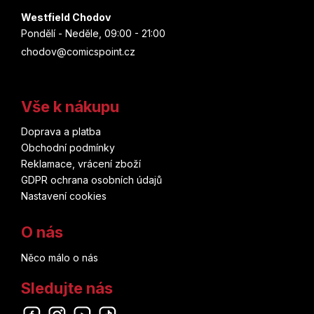
Westfield Chodov
Matt Kindt
Pondělí - Neděle, 09:00 - 21:00
chodov@comicspoint.cz
Júki Obata
Brian Herbert
Vše k nákupu
Don Heck
Doprava a platba
Obchodní podmínky
Reklamace, vrácení zboží
Pia Guerra
GDPR ochrana osobních údajů
Nastavení cookies
Dustin Nguyen
O nás
John Buscema
Něco málo o nás
Lucie Lomová
Sledujte nás
Kei Sanbe