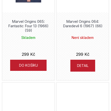
Jeff Lemire
erotický
Čtyřlístek
Talpress
John Arcudi
Dandadan
Marvel Origins 065:
Marvel Origins 064:
Eaglemoss
Fantastic Four 13 (1966)
Daredevil 6 (1967) (66)
Bill Willingham
(59)
Daredevil
Czech News Center
Skladem
Není skladem
Kóhei Horikoši
Dark Souls
CooBoo
Alejandro Jodorowsky
299 Kč
299 Kč
DC Comics
Garamond
Gege Akutami
DO KOŠÍKU
DETAIL
DC Compact Comics
Crew + Netopejr
Amanda Connerová
Deadpool
Petrkov
Mark Millar
Demon Slayer
Netopejr
Hergé
Disney
Robinson Jihlava
Hiromu Arakawa