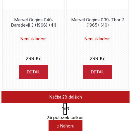
Bill Watterson
Marvel Origins 040:
Marvel Origins 039: Thor 7
Kódži Miura
Daredevil 3 (1966) (41)
(1965) (40)
Fiona Staples
Není skladem
Není skladem
Neal Adams
299 Kč
299 Kč
Keith Giffen
DETAIL
DETAIL
Greg Pak
Francis Manapul
Načíst 28 dalších
S
Tom Taylor
1
3
t
O
r
75
položek celkem
Júto Suzuki
v
á
Nahoru
l
n