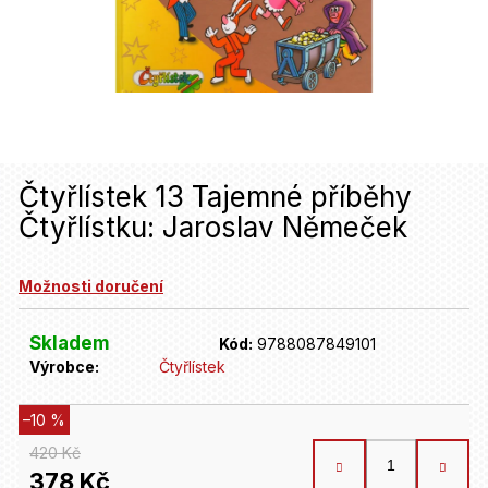
u
j
e
t
e
n
Čtyřlístek 13 Tajemné příběhy
Čtyřlístku: Jaroslav Němeček
a
j
Možnosti doručení
í
t
Skladem
Kód:
9788087849101
Výrobce:
Čtyřlístek
?
–10 %
HLEDAT
420 Kč
378 Kč