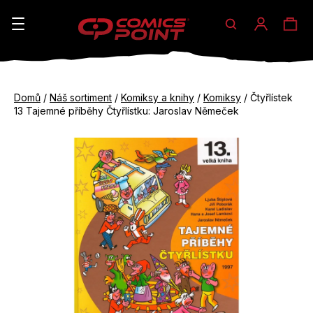
Hledat
Ná
Přihláše
K
o
koš
Zpět
Zpět
š
Domů
/
Náš sortiment
/
Komiksy a knihy
/
Komiksy
/
Čtyřlístek
do
do
13 Tajemné příběhy Čtyřlístku: Jaroslav Němeček
í
obchodu
obchodu
C
k
o
p
o
t
ř
e
b