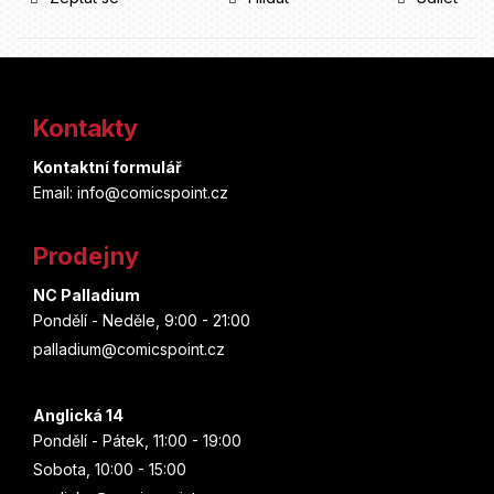
Z
á
Kontakty
p
Kontaktní formulář
a
Email: info@comicspoint.cz
t
Prodejny
í
NC Palladium
Pondělí - Neděle, 9:00 - 21:00
palladium@comicspoint.cz
Anglická 14
Pondělí - Pátek, 11:00 - 19:00
Sobota, 10:00 - 15:00