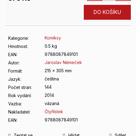
D
o
Měrná
DO KOŠÍKU
p
cena:
o
r
u
Komiksy
Kategorie
:
č
u
0.5 kg
Hmotnost
:
j
9788087849101
EAN
:
e
Jaroslav Němeček
Autor
:
m
215 x 305 mm
Formát
:
e
čeština
Jazyk
:
144
Počet stran
:
2014
Rok vydání
:
vázaná
Vazba
:
Čtyřlístek
Nakladatel
:
9788087849101
EAN
:
Zeptat se
Hlídat
Sdílet