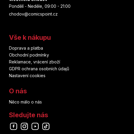
Pondělí - Neděle, 09:00 - 21:00
Matt Kindt
chodov@comicspoint.cz
Júki Obata
Vše k nákupu
Brian Herbert
Doprava a platba
Obchodní podmínky
Don Heck
Reklamace, vrácení zboží
GDPR ochrana osobních údajů
Pia Guerra
Nastavení cookies
Dustin Nguyen
O nás
John Buscema
Něco málo o nás
Lucie Lomová
Sledujte nás
Kei Sanbe
Odebírat newsletter