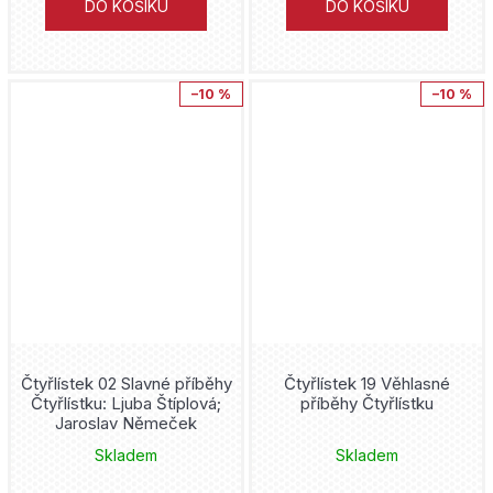
Znovuzrození
DO KOŠÍKU
DO KOŠÍKU
Donny Cates
Zootopia
Šizu Jamauči
–10 %
–10 %
Zootropolis
Rafael Albuquerque
Želvy nindža
Clotilde Bruneau
Cristiano Ronaldo
Nagabe
Kylian Mbappe
Skottie Young
Lionel Messi
James Robinson
FNAF
Čtyřlístek 02 Slavné příběhy
Čtyřlístek 19 Věhlasné
Gary Frank
Čtyřlístku: Ljuba Štíplová;
příběhy Čtyřlístku
Jaroslav Němeček
Hellblazer
Tony Valente
Skladem
Skladem
Lucifer