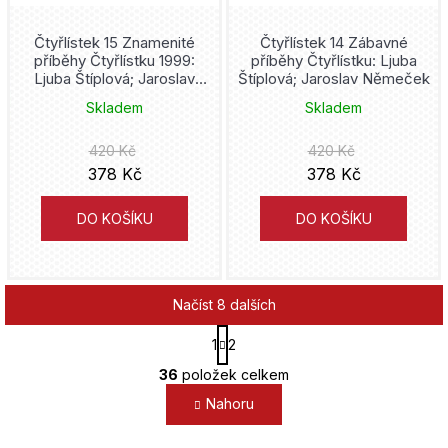
Bill Watterson
Čtyřlístek 15 Znamenité
Čtyřlístek 14 Zábavné
příběhy Čtyřlístku 1999:
příběhy Čtyřlístku: Ljuba
Kódži Miura
Ljuba Štíplová; Jaroslav
Štíplová; Jaroslav Němeček
Němeček
Skladem
Skladem
Fiona Staples
420 Kč
420 Kč
Neal Adams
378 Kč
378 Kč
Keith Giffen
DO KOŠÍKU
DO KOŠÍKU
Greg Pak
Načíst 8 dalších
Francis Manapul
S
1
2
t
O
Tom Taylor
r
36
položek celkem
v
á
Nahoru
l
n
Júto Suzuki
k
á
o