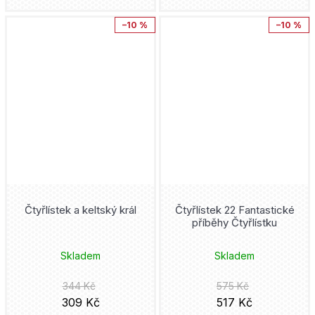
Júsuke Murata
–10 %
–10 %
Hooky
Mytago
Adžičika
Hulk
Novela Bohemica
Dan Abnett
Chainsaw Man
Akropolis
Roy Thomas
Iron Man
Kniha Zlín
Kore Jamazaki
Jedi
Adéla Tlachačová
Takumi Fukui
Ježek Sonic
Pro Emu
Čtyřlístek a keltský král
Čtyřlístek 22 Fantastické
Steve Ditko
příběhy Čtyřlístku
Joker
Cosmopolis
Šin'ja Umemura
Skladem
Skladem
Judge Dredd
Rubico
Mato
344 Kč
575 Kč
Jujutsu Kaisen
309 Kč
517 Kč
Petrinum
Cliff Chiang