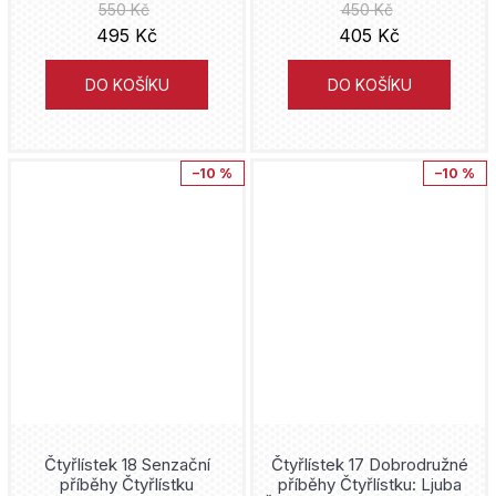
550 Kč
450 Kč
Jiří Grus
495 Kč
405 Kč
Delicious in Dungeon
Hakuri
DO KOŠÍKU
DO KOŠÍKU
Kagurabači
Gene Luen Yang
Kóiči Óniši
–10 %
–10 %
Joe Hill
Doug Moench
Sylvain Runberg
Naoši Arakawa
Naoja Macumoto
Čtyřlístek 18 Senzační
Čtyřlístek 17 Dobrodružné
příběhy Čtyřlístku
příběhy Čtyřlístku: Ljuba
Alex Ross