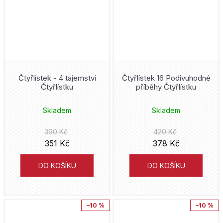
Donald Duck
Mot
Joshua Williamson
Druuna
Václav Vávra
Mike Carey
DuckTales
italskikomiksiceski
Kojoharu Gotóge
Čtyřlístek - 4 tajemství
Čtyřlístek 16 Podivuhodné
Duna
Čtyřlístku
příběhy Čtyřlístku
Hanami
Ljuba Štíplová
Fantastic Four
Skladem
Skladem
Lipnik
J.R.R. Tolkien
Five Nights at Freddy's
390 Kč
420 Kč
Práh
Tony S. Daniel
351 Kč
378 Kč
Flash
Analphabet Books
Alan Grant
DO KOŠÍKU
DO KOŠÍKU
fotbal
Trystero
Cube Kid
Fotbaláci
–10 %
–10 %
Doron
Hidenori Kusaka