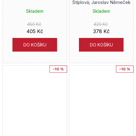
Štíplová; Jaroslav Němeček
Skladem
Skladem
Jean Dufaux
450 Kč
420 Kč
Nikkarin
405 Kč
378 Kč
Darwyn Cooke
DO KOŠÍKU
DO KOŠÍKU
Frank Herbert
–10 %
–10 %
Jean-Charles Gaudin
Brian Wood
Hidejuki Furuhaši
Ivan Reis
Betten Court