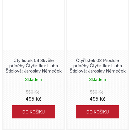
John Romita jr.
Strýček Skrblík
Simon Mugford
Supergirl
Marko Čermák
Superman
John Layman
Teenage Mutant Ninja Turtles
John McCrea
Čtyřlístek 04 Skvělé
Čtyřlístek 03 Proslulé
příběhy Čtyřlístku: Ljuba
příběhy Čtyřlístku: Ljuba
Thor
Štíplová; Jaroslav Němeček
Štíplová; Jaroslav Němeček
Kósuke Óno
Skladem
Skladem
Tintin
Christopher Golden
550 Kč
550 Kč
Tokyo Revengers
495 Kč
495 Kč
Brian Buccellato
Toy Story
DO KOŠÍKU
DO KOŠÍKU
Chuck Dixon
Útok Titánů
Masaaki Ninomija