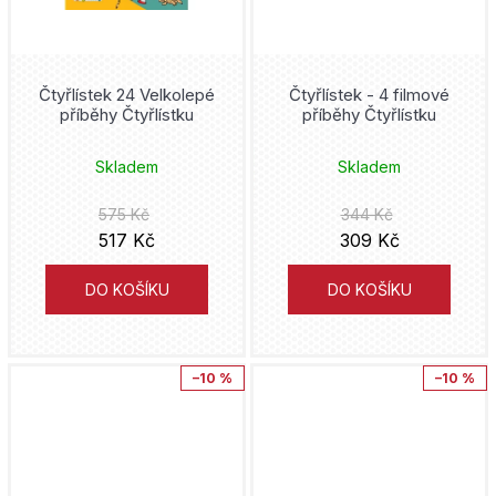
Jeff Lemire
erotický
Čtyřlístek
Talpress
John Arcudi
Čtyřlístek 24 Velkolepé
Čtyřlístek - 4 filmové
Dandadan
Eaglemoss
příběhy Čtyřlístku
příběhy Čtyřlístku
Bill Willingham
Daredevil
Czech News Center
Skladem
Skladem
Kóhei Horikoši
Dark Souls
CooBoo
575 Kč
344 Kč
Alejandro Jodorowsky
517 Kč
309 Kč
DC Comics
Garamond
Gege Akutami
DO KOŠÍKU
DO KOŠÍKU
DC Compact Comics
Crew + Netopejr
Amanda Connerová
Deadpool
Petrkov
–10 %
–10 %
Mark Millar
Demon Slayer
Netopejr
Hergé
Disney
Robinson Jihlava
Hiromu Arakawa