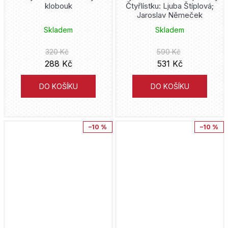
klobouk
Čtyřlístku: Ljuba Štíplová;
Cugumi Óba
Jaroslav Němeček
Mumin
Maťa
Skladem
Skladem
Takeši Obata
My Hero Academia
Triáda
320 Kč
590 Kč
Pavel Čech
288 Kč
531 Kč
Naruto
Pointa
Taiki Kawakami
DO KOŠÍKU
DO KOŠÍKU
Netflix
Malvern
Jeph Loeb
One Piece
Sýpka
–10 %
–10 %
Tyler Crook
One Punch Man
Toužimský & Moravec
Fuse
Peacemaker
Nuridius
Frank Miller
Pérák
leaf-animation
Dav Pilkey
Pirates of the Caribbean
Yatum
Zdeněk Ležák