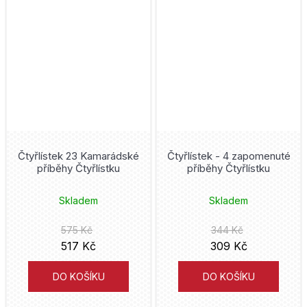
Frieren
Bambook
Mark Waid
Frozen
Volvox Globator
Eduardo Risso
Gachiakuta
Mighty Boys
Kaiu Širai
Garfield
Nakladatelství Sýpka
David Finch
Ghost in the Shell
Triton
Petr Macek
Čtyřlístek 23 Kamarádské
Čtyřlístek - 4 zapomenuté
příběhy Čtyřlístku
příběhy Čtyřlístku
Ghost Rider
Kontrast
Jim Lee
Skladem
Skladem
Green Lantern
YOLI
Alan Moore
575 Kč
344 Kč
Harry Styles
Universum
517 Kč
309 Kč
Alberto Uderzo
Hawkeye
Aldente
DO KOŠÍKU
DO KOŠÍKU
Matt Groening
Hellboy
Kobuta