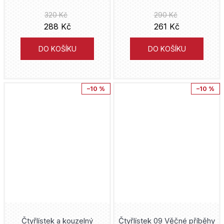
Liverpool
Verzone
Darick Robertson
320 Kč
290 Kč
288 Kč
261 Kč
Lobo
Magic Trick Publishing
Peter J. Tomasi
DO KOŠÍKU
DO KOŠÍKU
Lucky Luke
Akcent
Alex Maleev
Mandalorian
AVU
Kurt Busiek
–10 %
–10 %
Marvel
Nová Forma
J. Michael Straczynski
Mickey Mouse
Torst
Ken Wakui
Minecraft
Česká televize
Andrzej Sapkowski
Miraculous
Knihy s úsměvem
Cullen Bunn
Moje hrdinská akademie
Portál
Warren Ellis
Morgavsa a Morgana
Čtyřlístek a kouzelný
Čtyřlístek 09 Věčné příběhy
Olympia