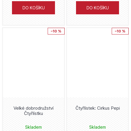
Junji Ito
DO KOŠÍKU
DO KOŠÍKU
Backstage Books
Jeff Smith
Justice League
Transmedialist
Sean Phillips
–10 %
–10 %
Kaiju No. 8
Seqence o.s.
Tacuki Fudžimoto
Kapesní komiksové klenoty
Ústav archeologické památkové péče středních Čech
Kei Koga
Kouzelná Beruška a Černý Kocour
Archa
George R. R. Martin
LankyBox
Perseus
Gerry Duggan
Liga Spravedlnosti
Zoner
Jason Fabok
Lightfall
ČVUT
Velké dobrodružství
Čtyřlístek: Cirkus Pepi
Rob Williams
Čtyřlístku
Lilo and Stitch
Marco Turini
Steve Dillon
Skladem
Skladem