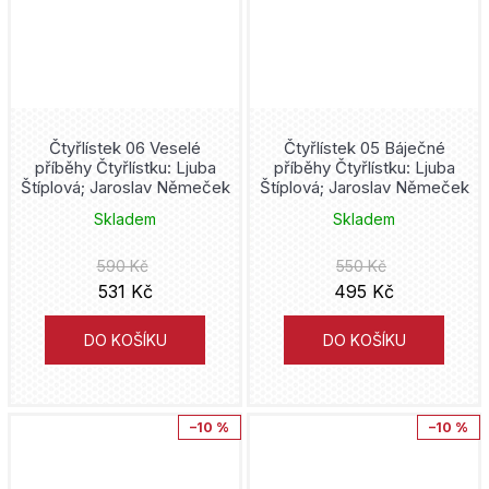
Scarlet Witch
Masarykova univerzita
Peter David
Simpsonovi
Deus
Eiičiró Oda
Solo Leveling
Knihy Konkolski
Stjepan Šejić
Čtyřlístek 06 Veselé
Čtyřlístek 05 Báječné
Sonic
příběhy Čtyřlístku: Ljuba
příběhy Čtyřlístku: Ljuba
Drobek
Andy Kubert
Štíplová; Jaroslav Němeček
Štíplová; Jaroslav Němeček
Soví tribunál
Skladem
Skladem
Altenberg
Karel Osoha
590 Kč
550 Kč
Spider-Man
Okraj Media
531 Kč
495 Kč
Vicente Segrelles
SpongeBob
Plivníci
DO KOŠÍKU
DO KOŠÍKU
Kamome Širahama
Spy x Family
Paul Tobin
Star Wars
–10 %
–10 %
Gregg Hurwitz
Stranger Things