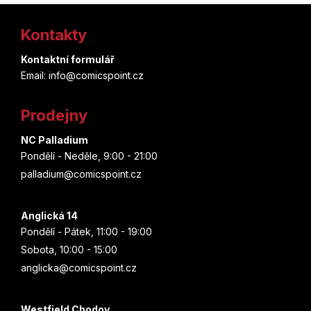
d
Marjorie Liu
Z
v
a
á
Kontakty
c
á
n
Štěpánka Jislová
í
í
p
Kontaktní formulář
p
Spoon
Email: info@comicspoint.cz
r
a
v
t
Joe Bennett
k
Prodejny
y
í
v
NC Palladium
Brian Posehn
ý
Pondělí - Neděle, 9:00 - 21:00
p
Munejuki Kaneširo
palladium@comicspoint.cz
i
s
Christie Golden
u
Anglická 14
Pondělí - Pátek, 11:00 - 19:00
Aka Akasaka
Sobota, 10:00 - 15:00
anglicka@comicspoint.cz
Ethan Van Sciver
Júsuke Nomura
Westfield Chodov