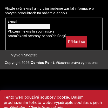
Nao Emoto
Vložte svůj e-mail a my vám budeme zasílat informace o
nových produktech na našem e-shopu.
Enrico Marini
E-mail
Juka Tačibana
Vložením e-mailu souhlasíte s
podmínkami ochrany osobních údajů
Ben Stenbeck
Přihlásit se
Jusuiuki Šuri
Vytvořil Shoptet
Copyright 2026
Comics Point
. Všechna práva vyhrazena.
Pat Mills
Přejít
Moebius
na
obsah
Adam Glass
Tento web používá soubory cookie. Dalším
Plutus
procházením tohoto webu vyjadřujete souhlas s jejich
používáním... Více informací
zde
.