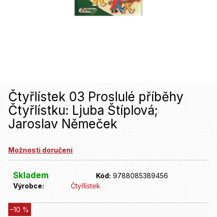
u
j
e
t
e
n
Čtyřlístek 03 Proslulé příběhy
a
Čtyřlístku: Ljuba Štíplová;
j
Jaroslav Němeček
í
t
Možnosti doručení
?
Skladem
Kód:
9788085389456
Výrobce:
Čtyřlístek
HLEDAT
–10 %