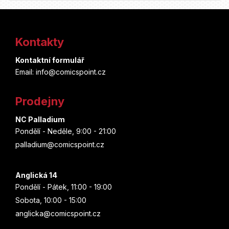
Z
á
Kontakty
p
Kontaktní formulář
a
Email: info@comicspoint.cz
t
Prodejny
í
NC Palladium
Pondělí - Neděle, 9:00 - 21:00
palladium@comicspoint.cz
Anglická 14
Pondělí - Pátek, 11:00 - 19:00
Sobota, 10:00 - 15:00
anglicka@comicspoint.cz