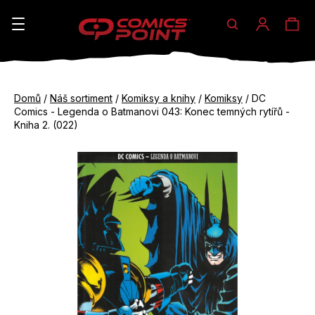
Hledat
Ná
Přihláše
K
o
koš
Zpět
Zpět
š
Domů
/
Náš sortiment
/
Komiksy a knihy
/
Komiksy
/
DC
do
do
Comics - Legenda o Batmanovi 043: Konec temných rytířů -
í
obchodu
obchodu
Kniha 2. (022)
C
k
o
p
o
t
ř
e
b