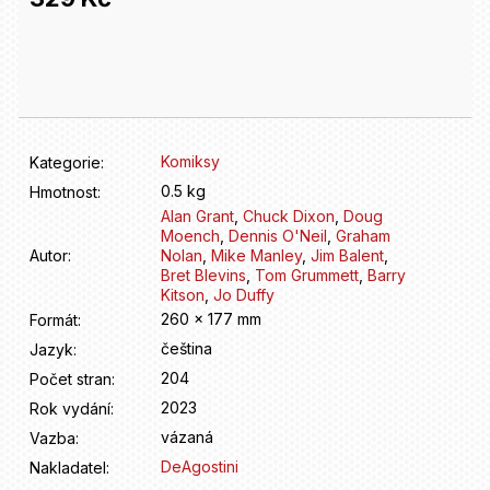
D
o
Měrná
p
cena:
o
r
u
č
Komiksy
Kategorie
:
u
j
0.5 kg
Hmotnost
:
e
Alan Grant
,
Chuck Dixon
,
Doug
Moench
,
Dennis O'Neil
,
Graham
m
Autor
:
Nolan
,
Mike Manley
,
Jim Balent
,
e
Bret Blevins
,
Tom Grummett
,
Barry
Kitson
,
Jo Duffy
260 x 177 mm
Formát
:
čeština
Jazyk
:
204
Počet stran
:
2023
Rok vydání
:
vázaná
Vazba
:
DeAgostini
Nakladatel
: