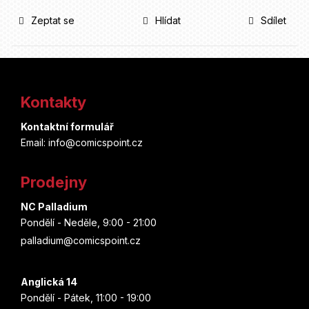
Zeptat se
Hlídat
Sdílet
Z
á
Kontakty
p
Kontaktní formulář
a
Email: info@comicspoint.cz
t
Prodejny
í
NC Palladium
Pondělí - Neděle, 9:00 - 21:00
palladium@comicspoint.cz
Anglická 14
Pondělí - Pátek, 11:00 - 19:00