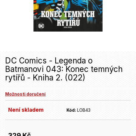
u
j
e
t
e
n
DC Comics - Legenda o
a
Batmanovi 043: Konec temných
j
rytířů - Kniha 2. (022)
í
t
Možnosti doručení
?
Není skladem
Kód:
LOB43
HLEDAT
329 Kč