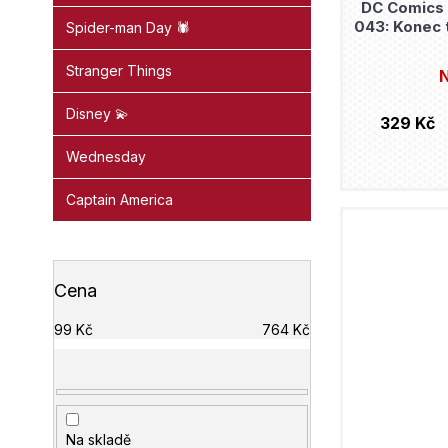
DC Comics 
043: Konec t
Spider-man Day 🕷️
Stranger Things
N
Disney 💫
329 Kč
Wednesday
Captain America
Cena
99
Kč
764
Kč
Na skladě