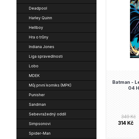
e
p
n
Deadpool
n
i
í
Harley Quinn
í
s
p
Hellboy
p
p
a
Hra o trůny
r
r
n
Indiana Jones
o
o
e
Liga spravedlnosti
d
d
l
Lobo
u
u
MDEK
k
Batman - L
k
Můj první komiks (MPK)
04 H
t
t
Punisher
ů
ů
Sandman
Sebevražedný oddíl
349 Kč
314 Kč
Simpsonovi
Spider-Man