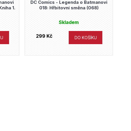
manovi
DC Comics - Legenda o Batmanovi
niha 1.
018: Hřbitovní směna (068)
Skladem
299 Kč
KU
DO KOŠÍKU