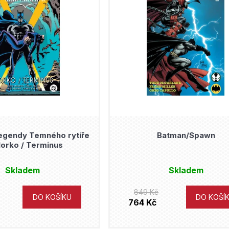
egendy Temného rytíře
Batman/Spawn
orko / Terminus
Skladem
Skladem
849 Kč
DO KOŠÍKU
DO KOŠÍ
764 Kč