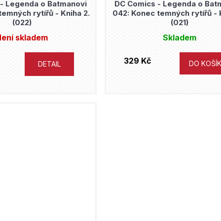
- Legenda o Batmanovi
DC Comics - Legenda o Bat
emných rytířů - Kniha 2.
042: Konec temných rytířů - K
(022)
(021)
ení skladem
Skladem
329 Kč
DO KOŠÍ
DETAIL