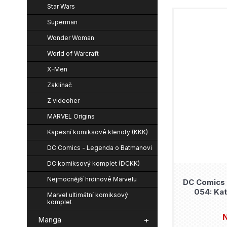
Star Wars
Superman
Wonder Woman
World of Warcraft
X-Men
Zaklínač
Z videoher
MARVEL Origins
Kapesní komiksové klenoty (KKK)
DC Comics - Legenda o Batmanovi
DC komiksový komplet (DCKK)
Nejmocnější hrdinové Marvelu
DC Comics 
054: Kat
Marvel ultimátní komiksový
komplet
N
Manga