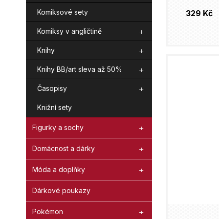
Komiksové sety
329 Kč
Komiksy v angličtině
Knihy
Knihy BB/art sleva až 50%
Časopisy
Knižní sety
Figurky a sochy
Domácnost a dárky
Móda a doplňky
Dárkové poukazy
Pokémon