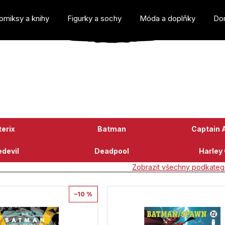
omiksy a knihy
Figurky a sochy
Móda a doplňky
Do
o potřebujete najít?
erix
Batman
Captain 
devil
Deadpool
Harley
Zobrazit všechny podkateg
Doporučujeme
–10 %