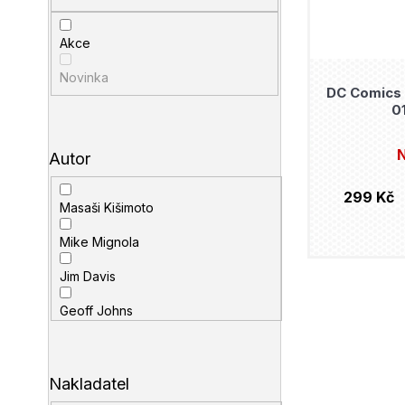
Akce
Novinka
DC Comics 
0
N
Autor
299 Kč
Masaši Kišimoto
Mike Mignola
Jim Davis
Geoff Johns
Stan Lee
Scott Snyder
Nakladatel