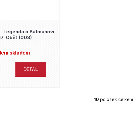
- Legenda o Batmanovi
17: Oběť (003)
ení skladem
DETAIL
10
položek celkem
O
v
l
á
d
a