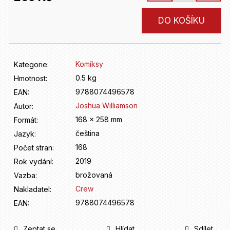
D
o
Měrná
DO KOŠÍKU
p
cena:
o
r
u
Komiksy
Kategorie
:
č
u
0.5 kg
Hmotnost
:
j
9788074496578
EAN
:
e
Joshua Williamson
Autor
:
m
168 x 258 mm
Formát
:
e
čeština
Jazyk
:
168
Počet stran
:
2019
Rok vydání
:
brožovaná
Vazba
:
Crew
Nakladatel
:
9788074496578
EAN
:
Zeptat se
Hlídat
Sdílet