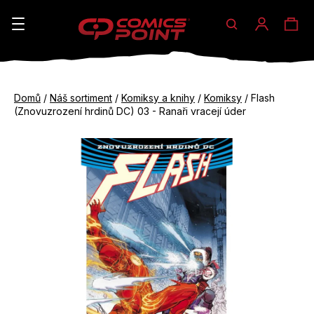
Hledat
Ná
Přihláše
K
o
koš
Zpět
Zpět
š
Domů
/
Náš sortiment
/
Komiksy a knihy
/
Komiksy
/
Flash
do
do
(Znovuzrození hrdinů DC) 03 - Ranaři vracejí úder
í
obchodu
obchodu
C
k
o
p
o
t
ř
e
b