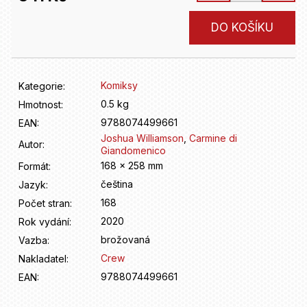
D
o
Měrná
DO KOŠÍKU
p
cena:
o
r
u
Komiksy
Kategorie
:
č
u
0.5 kg
Hmotnost
:
j
9788074499661
EAN
:
e
Joshua Williamson
,
Carmine di
Autor
:
m
Giandomenico
e
168 x 258 mm
Formát
:
čeština
Jazyk
:
168
Počet stran
:
2020
Rok vydání
:
brožovaná
Vazba
:
Crew
Nakladatel
:
9788074499661
EAN
: