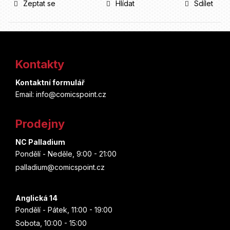
Zeptat se
Hlídat
Sdílet
Z
á
Kontakty
p
Kontaktní formulář
a
Email: info@comicspoint.cz
t
Prodejny
í
NC Palladium
Pondělí - Neděle, 9:00 - 21:00
palladium@comicspoint.cz
Anglická 14
Pondělí - Pátek, 11:00 - 19:00
Sobota, 10:00 - 15:00