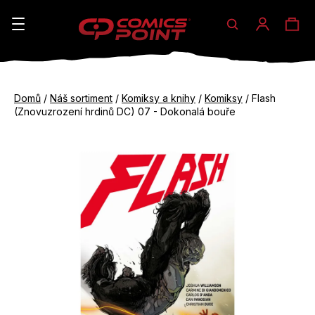
Hledat
Ná
Přihláše
K
o
koš
Zpět
Zpět
š
Domů
/
Náš sortiment
/
Komiksy a knihy
/
Komiksy
/
Flash
do
do
(Znovuzrození hrdinů DC) 07 - Dokonalá bouře
í
obchodu
obchodu
C
k
o
p
o
t
ř
e
b