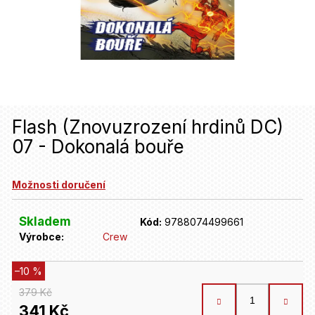
u
j
e
t
e
n
Flash (Znovuzrození hrdinů DC)
07 - Dokonalá bouře
a
j
Možnosti doručení
í
t
Skladem
Kód:
9788074499661
Výrobce:
Crew
?
–10 %
HLEDAT
379 Kč
341 Kč