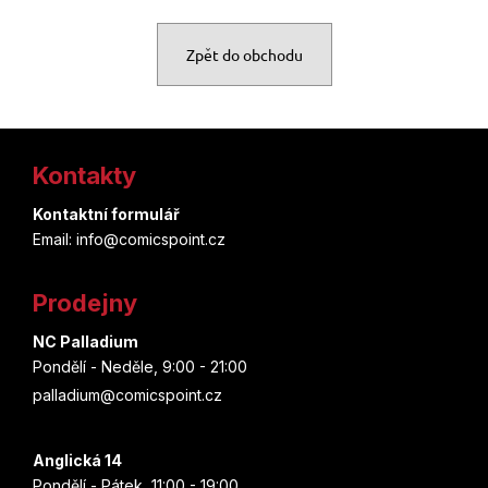
u
j
Zpět do obchodu
e
t
Z
e
Kontakty
á
n
p
Kontaktní formulář
a
Email: info@comicspoint.cz
a
j
t
í
Prodejny
í
t
NC Palladium
Pondělí - Neděle, 9:00 - 21:00
?
palladium@comicspoint.cz
HLEDAT
Anglická 14
Pondělí - Pátek, 11:00 - 19:00