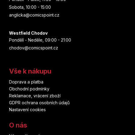
D
o
Sobota, 10:00 - 15:00
p
anglicka@comicspoint.cz
o
r
u
Westfield Chodov
č
Pondělí - Neděle, 09:00 - 21:00
u
chodov@comicspoint.cz
j
e
m
Vše k nákupu
e
Doprava a platba
Obchodní podmínky
Reklamace, vrácení zboží
GDPR ochrana osobních údajů
Nastavení cookies
O nás