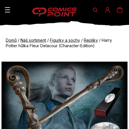
Hledat
Ná
Přihláše
K
o
koš
Zpět
Zpět
š
Domů
/
Náš sortiment
/
Figurky a sochy
/
Repliky
/
Harry
do
do
Potter hůlka Fleur Delacour (Character-Edition)
í
obchodu
obchodu
C
k
o
p
o
t
ř
e
b