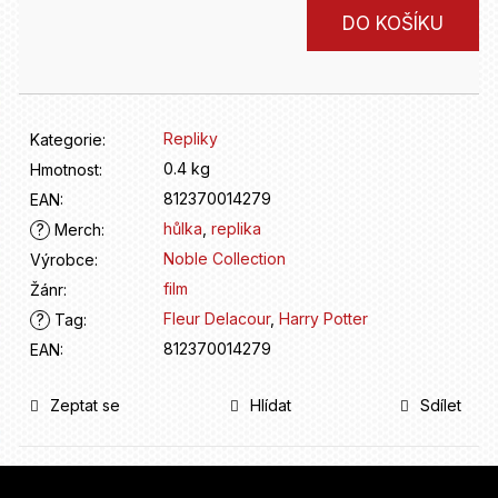
D
Měrná
o
DO KOŠÍKU
cena:
p
o
r
u
Repliky
Kategorie
:
č
u
0.4 kg
Hmotnost
:
j
812370014279
EAN
:
e
hůlka
,
replika
?
Merch
:
m
Noble Collection
Výrobce
:
e
film
Žánr
:
Fleur Delacour
,
Harry Potter
?
Tag
:
812370014279
EAN
:
Zeptat se
Hlídat
Sdílet
Z