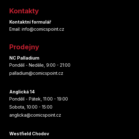
á
Kontakty
p
Kontaktní formulář
a
Email: info@comicspoint.cz
t
Prodejny
í
NC Palladium
Pondělí - Neděle, 9:00 - 21:00
palladium@comicspoint.cz
Anglická 14
Pondělí - Pátek, 11:00 - 19:00
Sobota, 10:00 - 15:00
anglicka@comicspoint.cz
Westfield Chodov