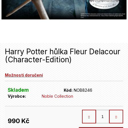
u
j
e
t
e
n
Harry Potter hůlka Fleur Delacour
(Character-Edition)
a
j
Možnosti doručení
í
t
Skladem
Kód:
NOB8246
Výrobce:
Noble Collection
?
HLEDAT
990 Kč