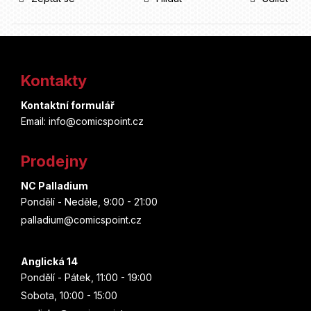
Z
á
Kontakty
p
Kontaktní formulář
a
Email: info@comicspoint.cz
t
Prodejny
í
NC Palladium
Pondělí - Neděle, 9:00 - 21:00
palladium@comicspoint.cz
Anglická 14
Pondělí - Pátek, 11:00 - 19:00
Sobota, 10:00 - 15:00