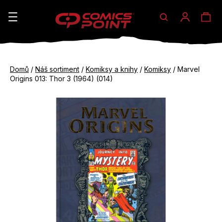
Hledat
Ná
Přihláše
K
o
koš
Zpět
Zpět
š
Domů
/
Náš sortiment
/
Komiksy a knihy
/
Komiksy
/
Marvel
do
do
Origins 013: Thor 3 (1964) (014)
í
obchodu
obchodu
C
k
o
p
o
t
ř
e
b