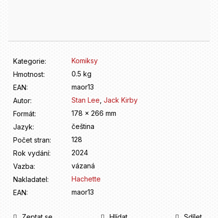
D
Měrná
o
cena:
p
o
r
u
Komiksy
Kategorie
:
č
u
0.5 kg
Hmotnost
:
j
maor13
EAN
:
e
Stan Lee
,
Jack Kirby
Autor
:
m
178 x 266 mm
Formát
:
e
čeština
Jazyk
:
128
Počet stran
:
2024
Rok vydání
:
vázaná
Vazba
:
Hachette
Nakladatel
:
maor13
EAN
:
Zeptat se
Hlídat
Sdílet