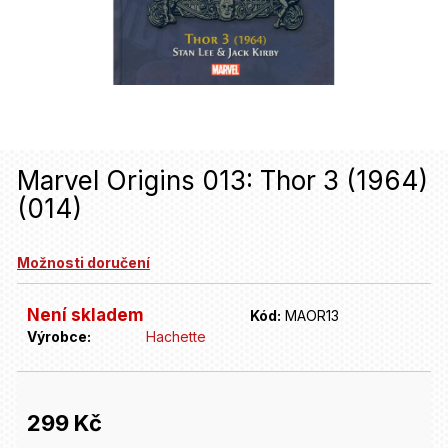
u
j
e
t
e
n
Marvel Origins 013: Thor 3 (1964)
(014)
a
j
Možnosti doručení
í
t
Není skladem
Kód:
MAOR13
Výrobce:
Hachette
?
HLEDAT
299 Kč