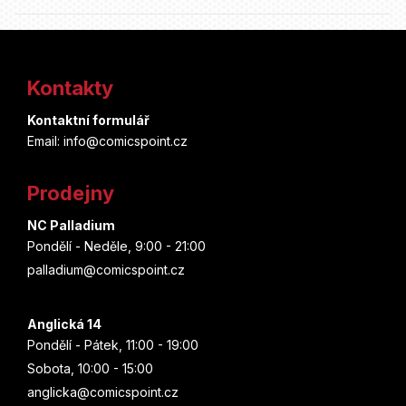
Z
á
Kontakty
p
Kontaktní formulář
a
Email: info@comicspoint.cz
t
Prodejny
í
NC Palladium
Pondělí - Neděle, 9:00 - 21:00
palladium@comicspoint.cz
Anglická 14
Pondělí - Pátek, 11:00 - 19:00
Sobota, 10:00 - 15:00
anglicka@comicspoint.cz