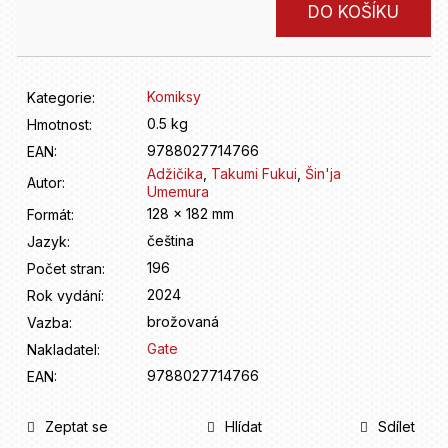
D
Měrná
DO KOŠÍKU
o
cena:
p
o
r
Komiksy
Kategorie
:
u
0.5 kg
Hmotnost
:
č
9788027714766
u
EAN
:
j
Adžičika
,
Takumi Fukui
,
Šin'ja
Autor
:
Umemura
e
128 x 182 mm
Formát
:
m
e
čeština
Jazyk
:
196
Počet stran
:
2024
Rok vydání
:
brožovaná
Vazba
:
Gate
Nakladatel
:
9788027714766
EAN
:
Zeptat se
Hlídat
Sdílet