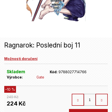
u
j
e
t
e
n
Ragnarok: Poslední boj 11
a
Možnosti doručení
j
í
Skladem
Kód:
9788027714766
t
Výrobce:
Gate
?
–10 %
249 Kč
HLEDAT
224 Kč