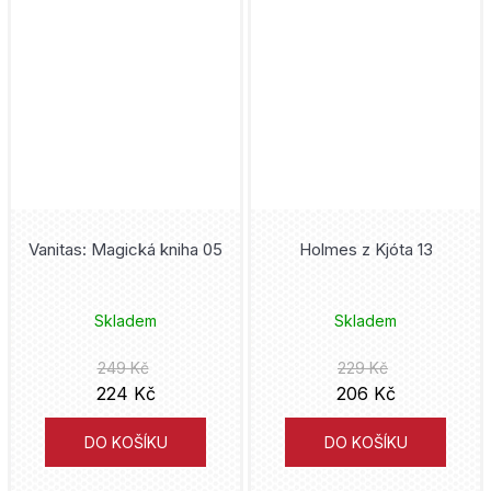
Frieren
Bambook
Mark Waid
Frozen
Volvox Globator
Eduardo Risso
Gachiakuta
Mighty Boys
Kaiu Širai
Garfield
Nakladatelství Sýpka
David Finch
Ghost in the Shell
Triton
Petr Macek
Vanitas: Magická kniha 05
Holmes z Kjóta 13
Ghost Rider
Kontrast
Jim Lee
Skladem
Skladem
Green Lantern
YOLI
Alan Moore
249 Kč
229 Kč
Harry Styles
Universum
224 Kč
206 Kč
Alberto Uderzo
Hawkeye
Aldente
DO KOŠÍKU
DO KOŠÍKU
Matt Groening
Hellboy
Kobuta