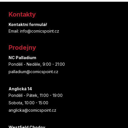
d
Marjorie Liu
Z
v
a
á
Kontakty
c
á
n
Štěpánka Jislová
í
í
p
Kontaktní formulář
p
Spoon
Email: info@comicspoint.cz
r
a
v
t
Joe Bennett
k
Prodejny
y
í
v
NC Palladium
Brian Posehn
ý
Pondělí - Neděle, 9:00 - 21:00
p
Munejuki Kaneširo
palladium@comicspoint.cz
i
s
Christie Golden
u
Anglická 14
Pondělí - Pátek, 11:00 - 19:00
Aka Akasaka
Sobota, 10:00 - 15:00
anglicka@comicspoint.cz
Ethan Van Sciver
Júsuke Nomura
Westfield Chodov