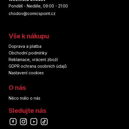
Pondělí - Neděle, 09:00 - 21:00
Matt Kindt
chodov@comicspoint.cz
Júki Obata
Vše k nákupu
Brian Herbert
Doprava a platba
Obchodní podmínky
Don Heck
Reklamace, vrácení zboží
GDPR ochrana osobních údajů
Pia Guerra
Nastavení cookies
Dustin Nguyen
O nás
John Buscema
Něco málo o nás
Lucie Lomová
Sledujte nás
Kei Sanbe
Odebírat newsletter