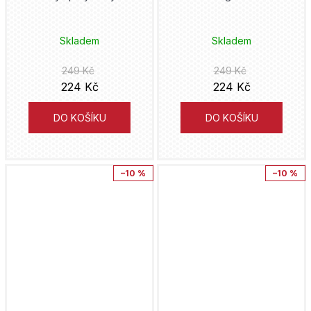
Cugumi Óba
Mumin
Maťa
Skladem
Skladem
Takeši Obata
My Hero Academia
Triáda
249 Kč
249 Kč
Pavel Čech
224 Kč
224 Kč
Naruto
Pointa
Taiki Kawakami
DO KOŠÍKU
DO KOŠÍKU
Netflix
Malvern
Jeph Loeb
One Piece
Sýpka
–10 %
–10 %
Tyler Crook
One Punch Man
Toužimský & Moravec
Fuse
Peacemaker
Nuridius
Frank Miller
Pérák
leaf-animation
Dav Pilkey
Pirates of the Caribbean
Yatum
Zdeněk Ležák