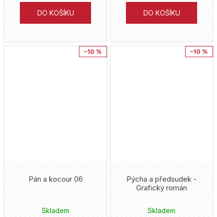
Junji Ito
DO KOŠÍKU
DO KOŠÍKU
Backstage Books
Jeff Smith
Justice League
Transmedialist
Sean Phillips
–10 %
–10 %
Kaiju No. 8
Seqence o.s.
Tacuki Fudžimoto
Kapesní komiksové klenoty
Ústav archeologické památkové péče středních Čech
Kei Koga
Kouzelná Beruška a Černý Kocour
Archa
George R. R. Martin
LankyBox
Perseus
Gerry Duggan
Liga Spravedlnosti
Zoner
Jason Fabok
Lightfall
ČVUT
Pán a kocour 06
Pýcha a předsudek -
Rob Williams
Grafický román
Lilo and Stitch
Marco Turini
Steve Dillon
Skladem
Skladem