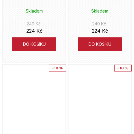
Skladem
Skladem
Jean Dufaux
249 Kč
249 Kč
Nikkarin
224 Kč
224 Kč
Darwyn Cooke
DO KOŠÍKU
DO KOŠÍKU
Frank Herbert
–10 %
–10 %
Jean-Charles Gaudin
Brian Wood
Hidejuki Furuhaši
Ivan Reis
Betten Court