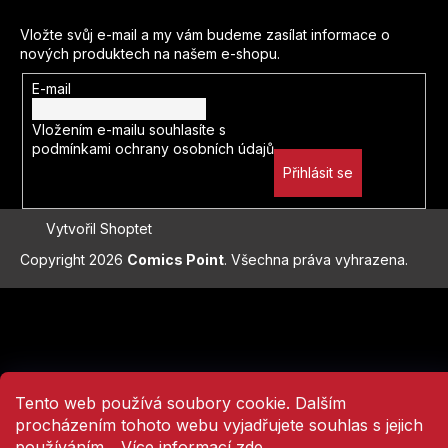
Nao Emoto
Vložte svůj e-mail a my vám budeme zasílat informace o
nových produktech na našem e-shopu.
Enrico Marini
E-mail
Juka Tačibana
Vložením e-mailu souhlasíte s
podmínkami ochrany osobních údajů
Ben Stenbeck
Přihlásit se
Jusuiuki Šuri
Vytvořil Shoptet
Copyright 2026
Comics Point
. Všechna práva vyhrazena.
Pat Mills
Přejít
Moebius
na
obsah
Adam Glass
Tento web používá soubory cookie. Dalším
Plutus
procházením tohoto webu vyjadřujete souhlas s jejich
používáním... Více informací
zde
.