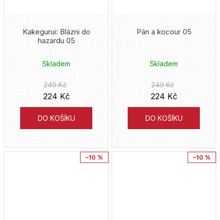
Piráti z Karibiku
Plus
Benjamin Percy
Kakegurui: Blázni do
Pán a kocour 05
Pokémon
Trutnov
hazardu 05
Doug Mahnke
Preacher
Cesta
Skladem
Skladem
John Byrne
Predator
249 Kč
249 Kč
YA čtu
Jaroslav Foglar
224 Kč
224 Kč
Punisher
Barbora Pejšková
Bryan Hitch
DO KOŠÍKU
DO KOŠÍKU
Quicksilver
Green mango
Tacuja Endó
Rebirth
ÉDI-MONDE
–10 %
–10 %
Dan Green
Rychlé šípy
Galén
Nick Spencer
Sakamoto Days
Český královský institut
Paul Dini