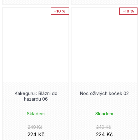
Júsuke Murata
–10 %
–10 %
Hooky
Mytago
Adžičika
Hulk
Novela Bohemica
Dan Abnett
Chainsaw Man
Akropolis
Roy Thomas
Iron Man
Kniha Zlín
Kore Jamazaki
Jedi
Adéla Tlachačová
Takumi Fukui
Ježek Sonic
Pro Emu
Kakegurui: Blázni do
Noc oživlých koček 02
Steve Ditko
hazardu 06
Joker
Cosmopolis
Šin'ja Umemura
Skladem
Skladem
Judge Dredd
Rubico
Mato
249 Kč
249 Kč
Jujutsu Kaisen
224 Kč
224 Kč
Petrinum
Cliff Chiang