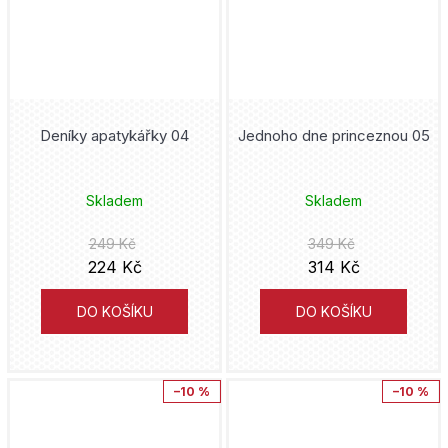
Scarlet Witch
Masarykova univerzita
Peter David
Simpsonovi
Deus
Eiičiró Oda
Solo Leveling
Knihy Konkolski
Stjepan Šejić
Deníky apatykářky 04
Jednoho dne princeznou 05
Sonic
Drobek
Andy Kubert
Soví tribunál
Skladem
Skladem
Altenberg
Karel Osoha
249 Kč
349 Kč
Spider-Man
Okraj Media
224 Kč
314 Kč
Vicente Segrelles
SpongeBob
Plivníci
DO KOŠÍKU
DO KOŠÍKU
Kamome Širahama
Spy x Family
Paul Tobin
Star Wars
–10 %
–10 %
Gregg Hurwitz
Stranger Things