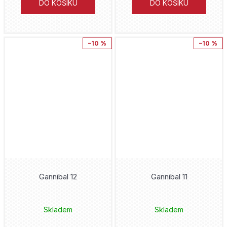
Znovuzrození
DO KOŠÍKU
DO KOŠÍKU
Donny Cates
Zootopia
Šizu Jamauči
–10 %
–10 %
Zootropolis
Rafael Albuquerque
Želvy nindža
Clotilde Bruneau
Cristiano Ronaldo
Nagabe
Kylian Mbappe
Skottie Young
Lionel Messi
James Robinson
FNAF
Gannibal 12
Gannibal 11
Gary Frank
Hellblazer
Tony Valente
Skladem
Skladem
Lucifer