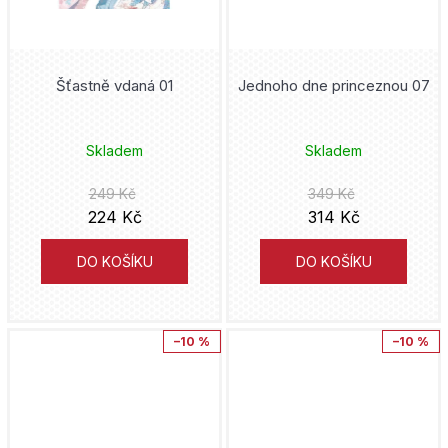
Jeff Lemire
erotický
Čtyřlístek
Talpress
John Arcudi
Šťastně vdaná 01
Jednoho dne princeznou 07
Dandadan
Eaglemoss
Bill Willingham
Daredevil
Czech News Center
Skladem
Skladem
Kóhei Horikoši
Dark Souls
CooBoo
249 Kč
349 Kč
Alejandro Jodorowsky
224 Kč
314 Kč
DC Comics
Garamond
Gege Akutami
DO KOŠÍKU
DO KOŠÍKU
DC Compact Comics
Crew + Netopejr
Amanda Connerová
Deadpool
Petrkov
–10 %
–10 %
Mark Millar
Demon Slayer
Netopejr
Hergé
Disney
Robinson Jihlava
Hiromu Arakawa