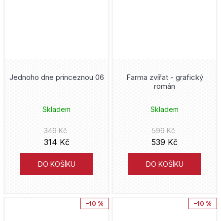
Donald Duck
Mot
Joshua Williamson
Druuna
Václav Vávra
Mike Carey
DuckTales
italskikomiksiceski
Kojoharu Gotóge
Jednoho dne princeznou 06
Farma zvířat - grafický
Duna
román
Hanami
Ljuba Štíplová
Fantastic Four
Skladem
Skladem
Lipnik
J.R.R. Tolkien
Five Nights at Freddy's
349 Kč
599 Kč
Práh
Tony S. Daniel
314 Kč
539 Kč
Flash
Analphabet Books
Alan Grant
DO KOŠÍKU
DO KOŠÍKU
fotbal
Trystero
Cube Kid
Fotbaláci
–10 %
–10 %
Doron
Hidenori Kusaka