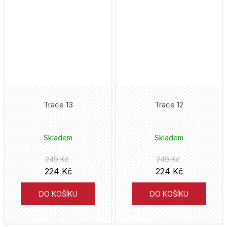
John Romita jr.
Strýček Skrblík
Simon Mugford
Supergirl
Marko Čermák
Superman
John Layman
Teenage Mutant Ninja Turtles
John McCrea
Trace 13
Trace 12
Thor
Kósuke Óno
Skladem
Skladem
Tintin
Christopher Golden
249 Kč
249 Kč
Tokyo Revengers
224 Kč
224 Kč
Brian Buccellato
Toy Story
DO KOŠÍKU
DO KOŠÍKU
Chuck Dixon
Útok Titánů
Masaaki Ninomija