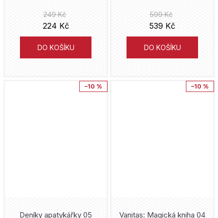
Liverpool
Verzone
Darick Robertson
249 Kč
599 Kč
224 Kč
539 Kč
Lobo
Magic Trick Publishing
Peter J. Tomasi
DO KOŠÍKU
DO KOŠÍKU
Lucky Luke
Akcent
Alex Maleev
Mandalorian
AVU
Kurt Busiek
–10 %
–10 %
Marvel
Nová Forma
J. Michael Straczynski
Mickey Mouse
Torst
Ken Wakui
Minecraft
Česká televize
Andrzej Sapkowski
Miraculous
Knihy s úsměvem
Cullen Bunn
Moje hrdinská akademie
Portál
Warren Ellis
Morgavsa a Morgana
Deníky apatykářky 05
Vanitas: Magická kniha 04
Olympia