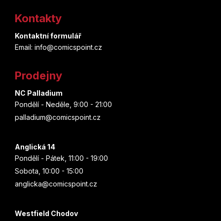
á
Kontakty
p
Kontaktní formulář
a
Email: info@comicspoint.cz
t
Prodejny
í
NC Palladium
Pondělí - Neděle, 9:00 - 21:00
palladium@comicspoint.cz
Anglická 14
Pondělí - Pátek, 11:00 - 19:00
Sobota, 10:00 - 15:00
anglicka@comicspoint.cz
Westfield Chodov