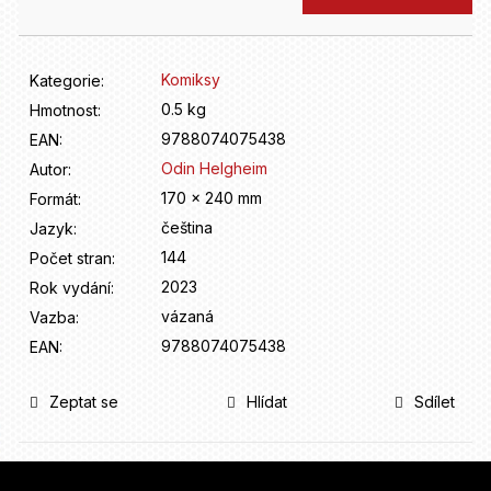
D
o
p
o
Komiksy
Kategorie
:
r
0.5 kg
Hmotnost
:
u
9788074075438
EAN
:
č
u
Odin Helgheim
Autor
:
j
170 x 240 mm
Formát
:
e
čeština
Jazyk
:
m
144
Počet stran
:
e
2023
Rok vydání
:
vázaná
Vazba
:
9788074075438
EAN
:
Zeptat se
Hlídat
Sdílet
Z