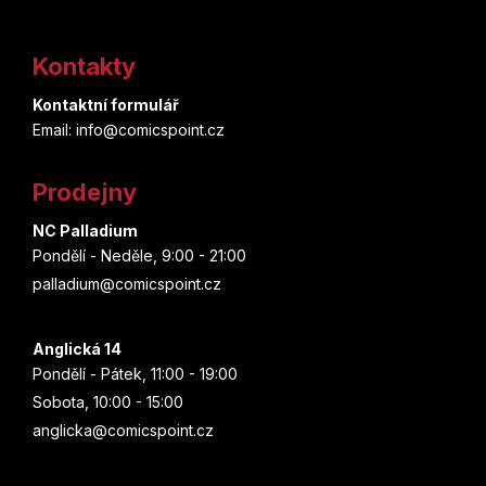
Z
á
Kontakty
p
Kontaktní formulář
a
Email: info@comicspoint.cz
t
Prodejny
í
NC Palladium
Pondělí - Neděle, 9:00 - 21:00
palladium@comicspoint.cz
Anglická 14
Pondělí - Pátek, 11:00 - 19:00
Sobota, 10:00 - 15:00
anglicka@comicspoint.cz