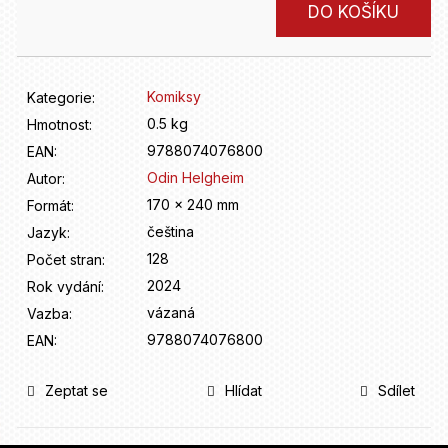
D
Měrná
DO KOŠÍKU
o
cena:
p
o
r
Komiksy
Kategorie
:
u
0.5 kg
Hmotnost
:
č
9788074076800
u
EAN
:
j
Odin Helgheim
Autor
:
e
170 x 240 mm
Formát
:
m
čeština
Jazyk
:
e
128
Počet stran
:
2024
Rok vydání
:
vázaná
Vazba
:
9788074076800
EAN
:
Zeptat se
Hlídat
Sdílet