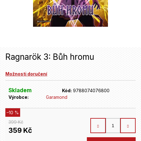
u
j
e
t
e
n
Ragnarök 3: Bůh hromu
a
Možnosti doručení
j
í
Skladem
Kód:
9788074076800
t
Výrobce:
Garamond
?
–10 %
399 Kč
HLEDAT
359 Kč