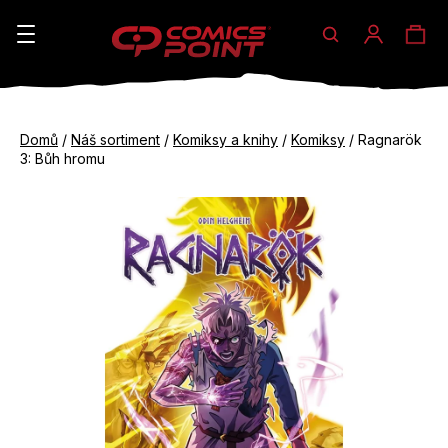
Hledat
Ná
Přihláše
K
o
koš
Zpět
Zpět
š
Domů
/
Náš sortiment
/
Komiksy a knihy
/
Komiksy
/
Ragnarök
do
do
3: Bůh hromu
í
obchodu
obchodu
C
k
o
p
o
t
ř
e
b