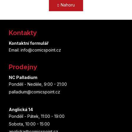
á
v
Nahoru
n
l
k
o
á
Z
v
d
á
a
Kontakty
á
n
c
í
p
Kontaktní formulář
í
Email: info@comicspoint.cz
p
a
r
t
v
Prodejny
k
í
y
NC Palladium
v
Pondělí - Neděle, 9:00 - 21:00
ý
palladium@comicspoint.cz
p
i
s
Anglická 14
u
Pondělí - Pátek, 11:00 - 19:00
Sobota, 10:00 - 15:00
anglicka@comicspoint.cz