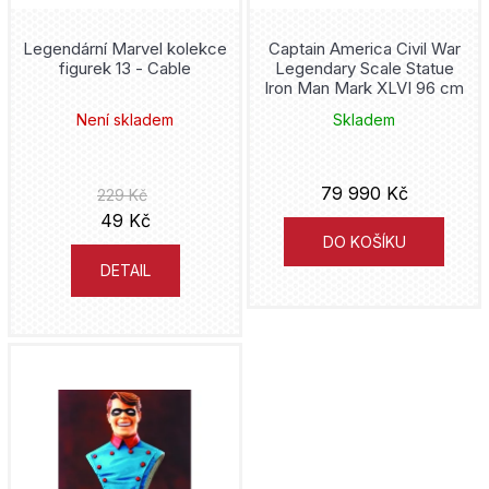
u
u
j
Legendární Marvel kolekce
Captain America Civil War
k
figurek 13 - Cable
Legendary Scale Statue
e
Iron Man Mark XLVI 96 cm
t
t
Není skladem
Skladem
ů
e
n
79 990 Kč
229 Kč
49 Kč
a
DO KOŠÍKU
j
DETAIL
í
t
?
HLEDAT