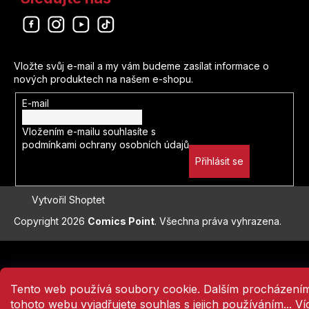
Odebírat newsletter
Vložte svůj e-mail a my vám budeme zasílat informace o
nových produktech na našem e-shopu.
E-mail
Vložením e-mailu souhlasíte s
podmínkami ochrany osobních údajů
Přihlásit se
Vytvořil Shoptet
Copyright 2026
Comics Point
. Všechna práva vyhrazena.
Přejít
na
obsah
Tento web používá soubory cookie. Dalším procházení
tohoto webu vyjadřujete souhlas s jejich používáním... Ví