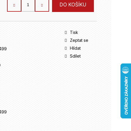
DO KOŠÍKU
Tisk
Zeptat se
Hlídat
499
Sdílet
m
499