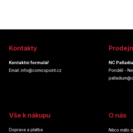
Z
á
Kontakty
Prodej
p
a
Kontaktní formulář
NC Palladi
Email: info@comicspoint.cz
Pondělí - Ne
t
palladium@c
í
Vše k nákupu
O nás
Doprava a platba
Něco málo o