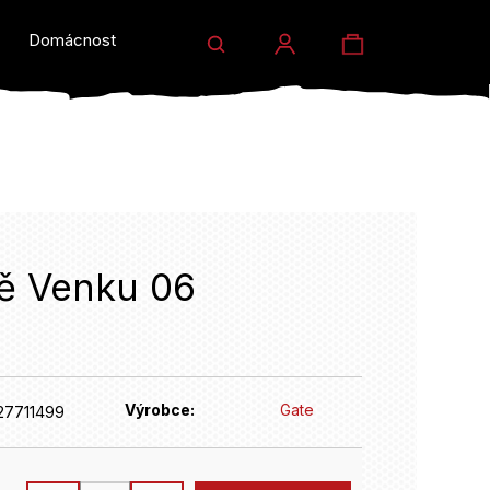
Hledat
Nákupní
Domácnost a dárky
Prodejny
Eventy
Přihlášení
košík
ě Venku 06
HLEDAT
Výrobce:
Gate
27711499