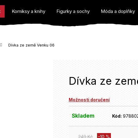
t
Komiksy a knihy
Figurky a sochy
Móda a doplňky
Dívka ze země Venku 06
o potřebujete najít?
Dívka ze zem
Možnosti doručení
Doporučujeme
Skladem
Kód:
97880
249 Kč
–10 %