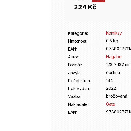
224 Kč
Měrná
cena:
Komiksy
Kategorie
:
0.5 kg
Hmotnost
:
9788027711
EAN
:
Nagabe
Autor
:
128 x 182 m
Formát
:
čeština
Jazyk
:
184
Počet stran
:
2022
Rok vydání
:
brožovaná
Vazba
:
Gate
Nakladatel
:
9788027711
EAN
: