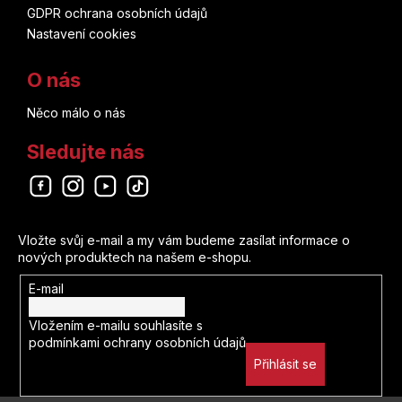
GDPR ochrana osobních údajů
Piráti z Karibiku
Plus
Nastavení cookies
Benjamin Percy
Pokémon
Trutnov
O nás
Doug Mahnke
Preacher
Něco málo o nás
Cesta
John Byrne
Sledujte nás
Predator
YA čtu
Jaroslav Foglar
Punisher
Barbora Pejšková
Odebírat newsletter
Bryan Hitch
Quicksilver
Vložte svůj e-mail a my vám budeme zasílat informace o
Green mango
Tacuja Endó
nových produktech na našem e-shopu.
Rebirth
ÉDI-MONDE
E-mail
Dan Green
Rychlé šípy
Vložením e-mailu souhlasíte s
Galén
Nick Spencer
podmínkami ochrany osobních údajů
Sakamoto Days
Přihlásit se
Český královský institut
Paul Dini