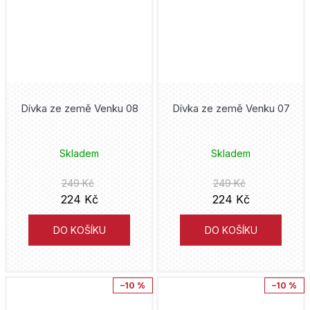
Donald Duck
Mot
Joshua Williamson
Druuna
Václav Vávra
Mike Carey
DuckTales
italskikomiksiceski
Kojoharu Gotóge
Dívka ze země Venku 08
Dívka ze země Venku 07
Duna
Hanami
Ljuba Štíplová
Fantastic Four
Skladem
Skladem
Lipnik
J.R.R. Tolkien
Five Nights at Freddy's
249 Kč
249 Kč
Práh
Tony S. Daniel
224 Kč
224 Kč
Flash
Analphabet Books
Alan Grant
DO KOŠÍKU
DO KOŠÍKU
fotbal
Trystero
Cube Kid
Fotbaláci
–10 %
–10 %
Doron
Hidenori Kusaka