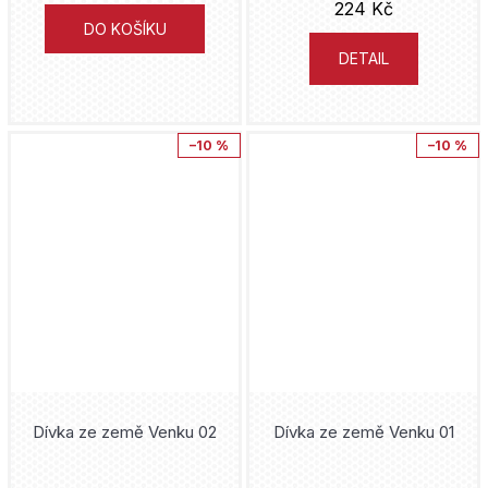
224 Kč
Junji Ito
DO KOŠÍKU
Backstage Books
Jeff Smith
DETAIL
Justice League
Transmedialist
Sean Phillips
Kaiju No. 8
Seqence o.s.
–10 %
–10 %
Tacuki Fudžimoto
Kapesní komiksové klenoty
Ústav archeologické památkové péče středních Čech
Kei Koga
Kouzelná Beruška a Černý Kocour
Archa
George R. R. Martin
LankyBox
Perseus
Gerry Duggan
Liga Spravedlnosti
Zoner
Jason Fabok
Lightfall
ČVUT
Rob Williams
Dívka ze země Venku 02
Dívka ze země Venku 01
Lilo and Stitch
Marco Turini
Steve Dillon