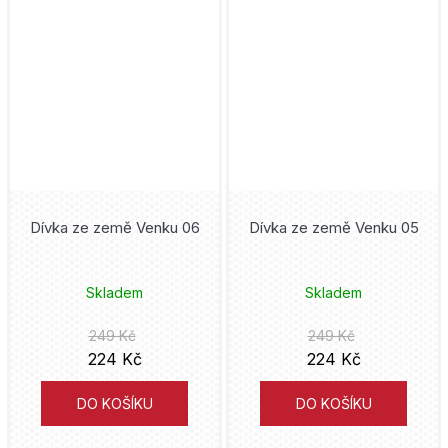
Frieren
Bambook
Mark Waid
Frozen
Volvox Globator
Eduardo Risso
Gachiakuta
Mighty Boys
Kaiu Širai
Garfield
Nakladatelství Sýpka
David Finch
Ghost in the Shell
Triton
Petr Macek
Dívka ze země Venku 06
Dívka ze země Venku 05
Ghost Rider
Kontrast
Jim Lee
Skladem
Skladem
Green Lantern
YOLI
Alan Moore
249 Kč
249 Kč
Harry Styles
Universum
224 Kč
224 Kč
Alberto Uderzo
Hawkeye
Aldente
DO KOŠÍKU
DO KOŠÍKU
Matt Groening
Hellboy
Kobuta