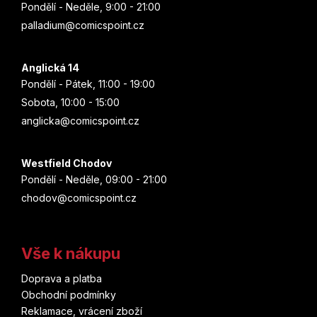
k
Pondělí - Neděle, 9:00 - 21:00
Cugumi Óba
y
palladium@comicspoint.cz
Mumin
v
Maťa
Takeši Obata
ý
My Hero Academia
p
Triáda
Anglická 14
Pavel Čech
i
Pondělí - Pátek, 11:00 - 19:00
s
Naruto
Pointa
Sobota, 10:00 - 15:00
Taiki Kawakami
u
anglicka@comicspoint.cz
Netflix
Malvern
Jeph Loeb
One Piece
Westfield Chodov
Sýpka
Tyler Crook
Pondělí - Neděle, 09:00 - 21:00
One Punch Man
chodov@comicspoint.cz
Toužimský & Moravec
Fuse
Peacemaker
Nuridius
Frank Miller
Vše k nákupu
Pérák
leaf-animation
Doprava a platba
Dav Pilkey
Obchodní podmínky
Pirates of the Caribbean
Yatum
Reklamace, vrácení zboží
Zdeněk Ležák