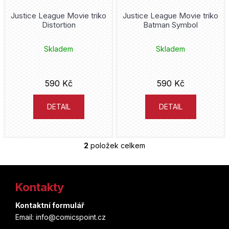
u
u
Justice League Movie triko
Justice League Movie triko
j
Distortion
Batman Symbol
k
e
t
Skladem
Skladem
t
ů
e
590 Kč
590 Kč
n
a
DETAIL
DETAIL
j
í
2
položek celkem
O
t
v
Z
l
?
á
Kontakty
á
d
p
a
Kontaktní formulář
HLEDAT
c
Email: info@comicspoint.cz
a