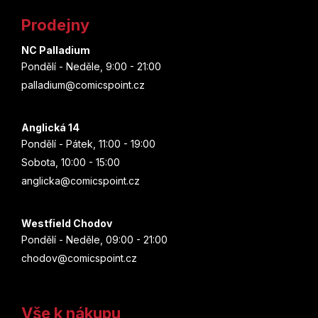
í
D
t
p
o
Prodejny
r
p
í
v
o
NC Palladium
k
r
Pondělí - Neděle, 9:00 - 21:00
y
u
palladium@comicspoint.cz
v
č
ý
u
p
j
Anglická 14
i
e
Pondělí - Pátek, 11:00 - 19:00
s
m
Sobota, 10:00 - 15:00
u
e
anglicka@comicspoint.cz
Westfield Chodov
Pondělí - Neděle, 09:00 - 21:00
chodov@comicspoint.cz
Vše k nákupu